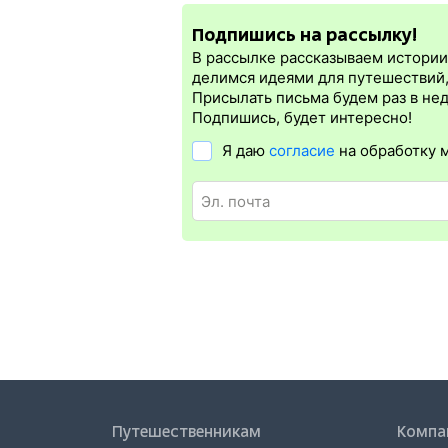
электронная регистрация.
Подпишись на рассылку!
Электронная регистрация
производитс
которая упрощает жизнь пассажиру. Её б
В рассылке рассказываем истории 
Электронная регистрация
доступна поч
делимся идеями для путешествий
Для посадки в поезд понадобится ориги
Присылать письма будем раз в не
электронной регистрации еще и распеча
Подпишись, будет интересно!
Я даю
согласие
на обработку 
Путешественникам
Компа