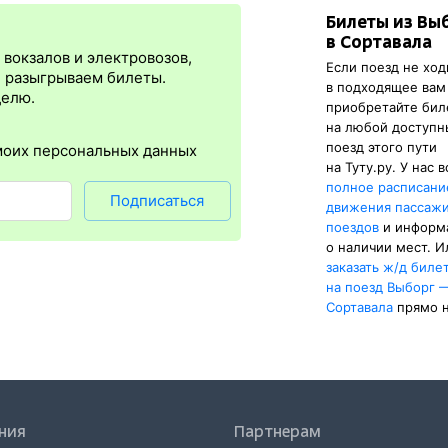
Билеты из Вы
я
сразу
после оплаты билета.
Электронная регистрация
— это опц
в Сортавала
онус в том, что не нужно ехать на вокзал и покупать жд билет на 
вокзалов и электровозов,
Если поезд не ход
ти для всех заказов,
исключение составляют поезда
железных дор
, разыгрываем билеты.
в подходящее вам
нал паспорта, указанный в электронном ж/д билете. А в случае отс
делю.
приобретайте би
тка посадочного купона.
на любой доступ
поезд этого пути
моих персональных данных
на Туту.ру. У нас 
полное расписани
Подписаться
движения пассаж
поездов
и информ
о наличии мест. И
заказать
ж/д
биле
на поезд Выборг 
Сортавала
прямо н
ния
Партнерам