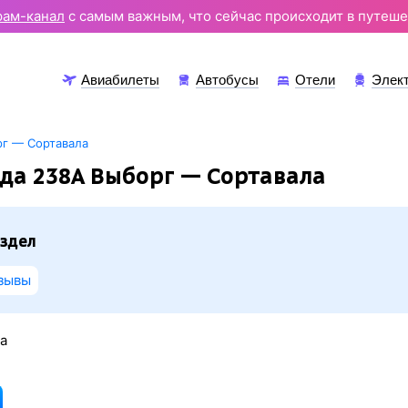
рам-канал
с самым важным, что сейчас происходит в путеше
Авиабилеты
Автобусы
Отели
Элек
г — Сортавала
да 238А Выборг — Сортавала
здел
зывы
а