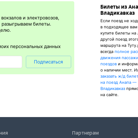
Билеты из Ан
я
сразу
после оплаты билета.
Электронная регистрация
— это опц
Владикавказ
онус в том, что не требуется ехать на вокзал и получать ж/д биле
вокзалов и электровозов,
Если поезд не ход
упна почти для всех заказов,
исключение составляют поезда
желе
, разыгрываем билеты.
в подходящее вам
нужен оригинал паспорта, указанный в электронном ж/д билете. А в
делю.
купите билеты на
е и распечатка посадочного купона.
другой поезд этог
маршрута на Туту.
моих персональных данных
всегда
полное рас
движения пассаж
Подписаться
поездов
и информ
о наличии мест. И
заказать
ж/д
биле
на поезд Анапа —
Владикавказ
прям
на сайте.
ния
Партнерам