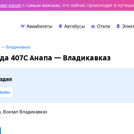
рам-канал
с самым важным, что сейчас происходит в путеше
Авиабилеты
Автобусы
Отели
Элек
 — Владикавказ
да 407С Анапа — Владикавказ
здел
зывы
, Вокзал Владикавказ