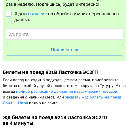
упрощает жизнь пассажиру. Её преимущество в том, что
раз в неделю. Подпишись, будет интересно!
не нужно быть на вокзале и получать жд билет на бланке.
Я даю
согласие
на обработку моих персональных
Электронная регистрация
доступна почти для всех заказов,
данных
исключение составляют поезда
железных дорог СНГ. Для
посадки в поезд понадобится оригинал паспорта, указанный
в электронном жд билете. А в случае отсутствия электронной
регистрации еще и распечатка посадочного купона.
Подписаться
Билеты на поезд 921В Ласточка ЭС2ГП
Если поезд не ходит в подходящее вам время, приобретайте
билеты на любой другой поезд этого маршрута на Туту.ру. У нас
всегда
полное расписание движения пассажирских поездов
и сведения о наличии мест. Или
заказать
ж/д
билеты на поезд
Сочи — Гагра
прямо на сайте.
Жд билеты на поезд 921В Ласточка ЭС2ГП
за 4 минуты