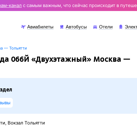
рам-канал
с самым важным, что сейчас происходит в путеше
Авиабилеты
Автобусы
Отели
Элек
а — Тольятти
зда 066Й «Двухэтажный» Москва —
здел
зывы
ти, Вокзал Тольятти