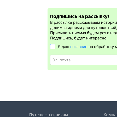
Мы уверены в правильности нашей инфо
При оплате электронного жд билета мес
кассир на вокзале.
электронная регистрация.
Подпишись на рассылку!
Электронная регистрация
производитс
которая упрощает жизнь пассажиру. Её б
В рассылке рассказываем истории 
бланке.
Электронная регистрация
дост
делимся идеями для путешествий
дорог СНГ. Для посадки в поезд понадо
Присылать письма будем раз в не
отсутствия электронной регистрации ещ
Подпишись, будет интересно!
Я даю
согласие
на обработку 
Путешественникам
Компа