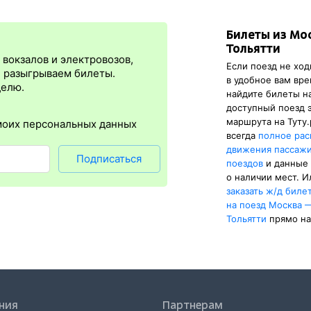
рмации, потому что эти же данные из АСУ «Экспресс-3» сейчас ви
та выкупаются сразу, в момент оплаты. Для посадки на поезд нужн
Билеты из Мо
я
сразу
после оплаты билета.
Электронная регистрация
— это опц
Тольятти
онус в том, что не обязательно ехать на вокзал и получать жд бил
вокзалов и электровозов,
Если поезд не ход
упна почти для всех заказов,
исключение составляют поезда
желе
, разыгрываем билеты.
в удобное вам вре
бится оригинал паспорта, указанный в электронном ж/д билете. А в
делю.
найдите билеты н
е и распечатка посадочного купона.
доступный поезд 
маршрута на Туту.
моих персональных данных
всегда
полное рас
движения пассаж
Подписаться
поездов
и данные
о наличии мест. И
заказать
ж/д
биле
на поезд Москва 
Тольятти
прямо на
ния
Партнерам