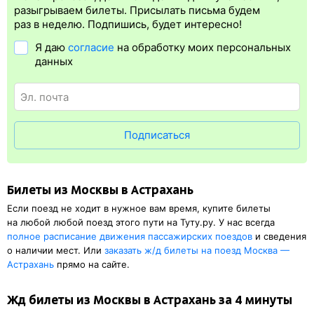
билета.
Электронная регистрация
— это опция, которая
разыгрываем билеты. Присылать письма будем
упрощает жизнь пассажиру. Её преимущество в том, что
раз в неделю. Подпишись, будет интересно!
не требуется быть на вокзале и получать жд билет на бланке.
Я даю
согласие
на обработку моих персональных
Электронная регистрация
доступна почти для всех заказов,
данных
исключение составляют поезда
железных дорог СНГ. Для
посадки в поезд понадобится оригинал удостоверения
личности, указанный в электронном ж/д билете. А в случае
отсутствия электронной регистрации еще и распечатка
посадочного купона.
Подписаться
Билеты из Москвы в Астрахань
Если поезд не ходит в нужное вам время, купите билеты
на любой любой поезд этого пути на Туту.ру. У нас всегда
полное расписание движения пассажирских поездов
и сведения
о наличии мест. Или
заказать
ж/д
билеты на поезд Москва —
Астрахань
прямо на сайте.
Жд билеты из Москвы в Астрахань за 4 минуты