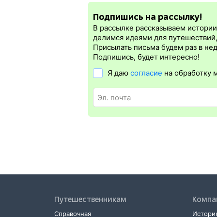
электронная регистрация.
Подпишись на рассылку!
Электронная регистрация
производитс
которая упрощает жизнь пассажиру. Её 
В рассылке рассказываем истории 
Электронная регистрация
доступна поч
делимся идеями для путешествий
Для посадки в поезд будет нужен ориги
Присылать письма будем раз в не
А в случае отсутствия электронной рег
Подпишись, будет интересно!
Я даю
согласие
на обработку 
Путешественникам
Компа
Справочная
История