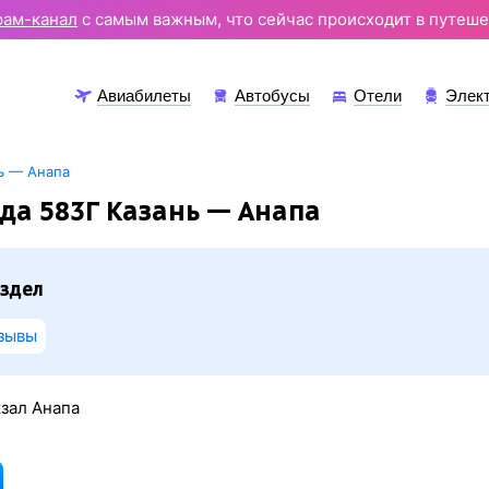
рам-канал
с самым важным, что сейчас происходит в путеше
Авиабилеты
Автобусы
Отели
Элек
ь — Анапа
да 583Г Казань — Анапа
здел
зывы
кзал Анапа