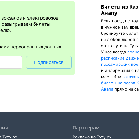
Билеты из Каз
я
сразу
после оплаты билета.
Электронная регистрация
— это опц
Анапу
бонус в том, что не нужно быть на вокзале и получать жд билет на
вокзалов и электровозов,
Если поезд не ход
ти для всех заказов,
исключение составляют поезда
железных дор
, разыгрываем билеты.
в нужное вам вре
нал удостоверения личности, указанный в электронном ж/д билете
делю.
бронируйте биле
истрации еще и распечатка посадочного купона.
на любой любой п
этого пути на Туту
моих персональных данных
У нас всегда
полн
расписание движ
Подписаться
пассажирских пое
и информация о н
мест. Или
заказат
билеты на поезд 
Анапа
прямо на са
ния
Партнерам
 Туту.ру
Реклама на Туту.ру