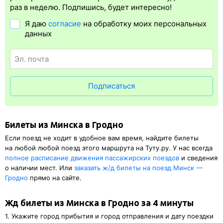
упрощает жизнь пассажиру. Её преимущество в том, что
раз в неделю. Подпишись, будет интересно!
не обязательно ехать на вокзал и покупать ж/д билет на бланке.
Я даю
согласие
на обработку моих персональных
Электронная регистрация
доступна почти для всех заказов,
данных
исключение составляют поезда
железных дорог СНГ. Для
посадки в поезд будет нужен оригинал паспорта, указанный
в электронном ж/д билете. А в случае отсутствия электронной
регистрации еще и распечатка посадочного купона.
Подписаться
Билеты из Минска в Гродно
Если поезд не ходит в удобное вам время, найдите билеты
на любой любой поезд этого маршрута на Туту.ру. У нас всегда
полное расписание движения пассажирских поездов
и сведения
о наличии мест. Или
заказать
ж/д
билеты на поезд Минск —
Гродно
прямо на сайте.
Жд билеты из Минска в Гродно за 4 минуты
1. Укажите город прибытия и город отправления и дату поездки