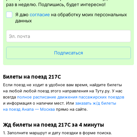
упрощает жизнь пассажиру. Её плюс в том, что не обязательно
раз в неделю. Подпишись, будет интересно!
быть на вокзале и приобретать ж/д билет на бланке.
Я даю
согласие
на обработку моих персональных
Электронная регистрация
доступна почти для всех заказов,
данных
исключение составляют поезда
железных дорог СНГ. Для
посадки в поезд будет нужен оригинал удостоверения
личности, указанный в электронном жд билете. А в случае
отсутствия электронной регистрации еще и распечатка
посадочного купона.
Подписаться
Билеты на поезд 217С
Если поезд не ходит в удобное вам время, найдите билеты
на любой любой поезд этого направления на Туту.ру. У нас
всегда
полное расписание движения пассажирских поездов
и информация о наличии мест. Или
заказать
ж/д
билеты
на поезд Анапа — Москва
прямо на сайте.
Жд билеты на поезд 217С за 4 минуты
1. Заполните маршрут и дату поездки в форме поиска.