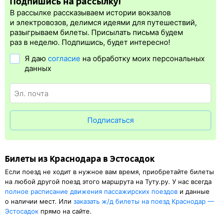
Подпишись на рассылку!
электронная регистрация.
В рассылке рассказываем истории вокзалов
Электронная регистрация
производится
сразу
после оплаты
и электровозов, делимся идеями для путешествий,
билета.
Электронная регистрация
— это опция, которая
разыгрываем билеты. Присылать письма будем
упрощает жизнь пассажиру. Её плюс в том, что не нужно быть
раз в неделю. Подпишись, будет интересно!
на вокзале и покупать жд билет на бланке.
Электронная
Я даю
согласие
на обработку моих персональных
регистрация
доступна почти для всех заказов,
исключение
данных
составляют поезда
железных дорог СНГ. Для посадки в поезд
будет нужен оригинал паспорта, указанный в электронном ж/д
билете. А в случае отсутствия электронной регистрации еще
и распечатка посадочного купона.
Подписаться
Билеты из Краснодара в Эстосадок
Если поезд не ходит в нужное вам время, приобретайте билеты
на любой другой поезд этого маршрута на Туту.ру. У нас всегда
полное расписание движения пассажирских поездов
и данные
о наличии мест. Или
заказать
ж/д
билеты на поезд Краснодар —
Эстосадок
прямо на сайте.