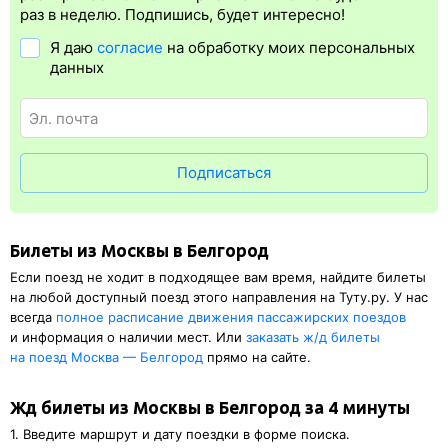
упрощает жизнь пассажиру. Её плюс в том, что не требуется
раз в неделю. Подпишись, будет интересно!
быть на вокзале и приобретать ж/д билет на бланке.
Я даю
согласие
на обработку моих персональных
Электронная регистрация
доступна почти для всех заказов,
данных
исключение составляют поезда
железных дорог СНГ. Для
посадки в поезд понадобится оригинал паспорта, указанный
в электронном ж/д билете. А в случае отсутствия электронной
регистрации еще и распечатка посадочного купона.
Подписаться
Билеты из Москвы в Белгород
Если поезд не ходит в подходящее вам время, найдите билеты
на любой доступный поезд этого направления на Туту.ру. У нас
всегда
полное расписание движения пассажирских поездов
и информация о наличии мест. Или
заказать
ж/д
билеты
на поезд Москва — Белгород
прямо на сайте.
Жд билеты из Москвы в Белгород за 4 минуты
1. Введите маршрут и дату поездки в форме поиска.