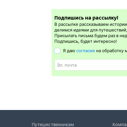
Мы уверены в актуальности нашей инфо
При оплате электронного жд билета мес
кассир на вокзале.
электронная регистрация.
Подпишись на рассылку!
Электронная регистрация
производитс
которая упрощает жизнь пассажиру. Её 
В рассылке рассказываем истории 
билет на бланке.
Электронная регистр
делимся идеями для путешествий
железных дорог СНГ. Для посадки в по
Присылать письма будем раз в не
в электронном жд билете. А в случае о
Подпишись, будет интересно!
Я даю
согласие
на обработку 
Путешественникам
Компа