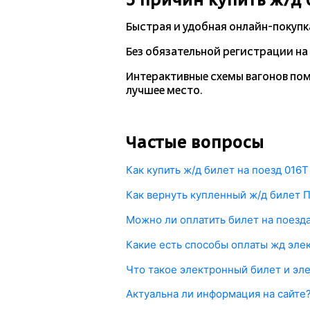
Быстрая и удобная
онлайн-покупк
Без обязательной регистрации на 
Интерактивные схемы вагонов по
лучшее место.
Частые вопросы
Как купить ж/д билет на поезд 01
1. Выберете маршрут следования Петр
Как вернуть купленный ж/д билет
о наличии жд билетов и их цены.
Каждый приобретенный на
tutu.ru
биле
Можно ли оплатить билет на поезд
2. Найдите поезд 016Т Жетису, либо дру
Возврат осуществляется прямо в лично
Да, конечно. Оплата осуществляется ч
3. Оплатите жд билет онлайн одним из
Какие есть способы оплаты жд эле
Платежный шлюз был разработан с учет
Если вы оплатили электронный билет ба
в РЖД и ваш жд билет будет оформлен.
Для приобретения жд билетов на сайте
купленного жд билета удерживаются с
Что такое электронный билет и эл
и Visa, выпущенные в России. Также в
сбор. Общие траты при сдаче билета за
Покупка электронного билета на Tutu.
оформить ж/д билет сейчас, а оплатить 
Актуальна ли информация на сайте
При возврате билета менее чем за 8 ч
онлайн без участия кассира или операто