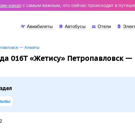
рам-канал
с самым важным, что сейчас происходит в путеше
Авиабилеты
Автобусы
Отели
Элек
опавловск — Алматы
да 016Т «Жетису» Петропавловск —
здел
зывы
2