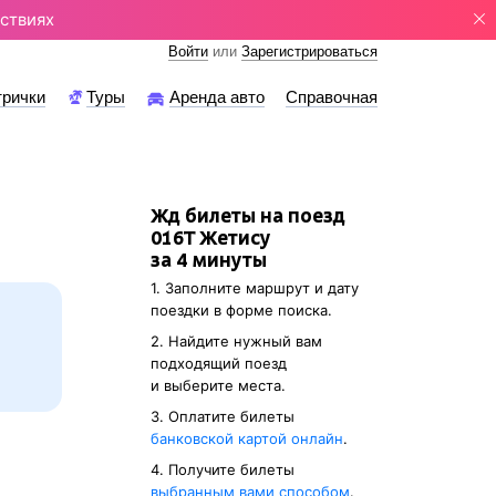
ствиях
Войти
или
Зарегистрироваться
трички
Туры
Аренда авто
Справочная
Жд билеты на поезд
016Т Жетису
за 4 минуты
1. Заполните маршрут и дату
поездки в форме поиска.
2. Найдите нужный вам
подходящий поезд
и выберите места.
3. Оплатите билеты
банковской картой онлайн
.
4. Получите билеты
выбранным вами способом
.