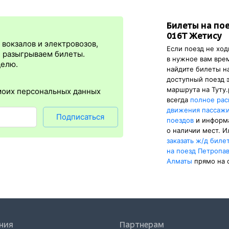
рмации, потому что эти же данные из АСУ «Экспресс-3» сейчас вид
та выкупаются сразу, в момент оплаты. Для посадки в поезд нужна
Билеты на по
я
сразу
после оплаты билета.
Электронная регистрация
— это опц
016Т Жетису
преимущество в том, что не требуется ехать на вокзал и покупать 
вокзалов и электровозов,
Если поезд не ход
ация
доступна почти для всех заказов,
исключение составляют пое
, разыгрываем билеты.
в нужное вам вре
езд понадобится оригинал удостоверения личности, указанный
делю.
найдите билеты н
тсутствия электронной регистрации еще и распечатка посадочного 
доступный поезд 
маршрута на Туту.
моих персональных данных
всегда
полное рас
движения пассаж
Подписаться
поездов
и информ
о наличии мест. И
заказать
ж/д
биле
на поезд Петропа
Алматы
прямо на 
ния
Партнерам