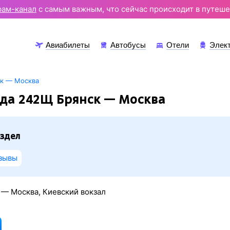
рам-канал
с самым важным, что сейчас происходит в путеше
Авиабилеты
Автобусы
Отели
Элек
ск — Москва
зда 242Щ Брянск — Москва
здел
зывы
 — Москва, Киевский вокзал