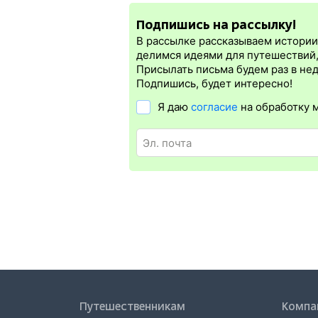
электронная регистрация.
Подпишись на рассылку!
Электронная регистрация
производитс
которая упрощает жизнь пассажиру. Её б
В рассылке рассказываем истории 
бланке.
Электронная регистрация
дост
делимся идеями для путешествий
дорог СНГ. Для посадки в поезд будет 
Присылать письма будем раз в не
отсутствия электронной регистрации ещ
Подпишись, будет интересно!
Я даю
согласие
на обработку 
Путешественникам
Компа