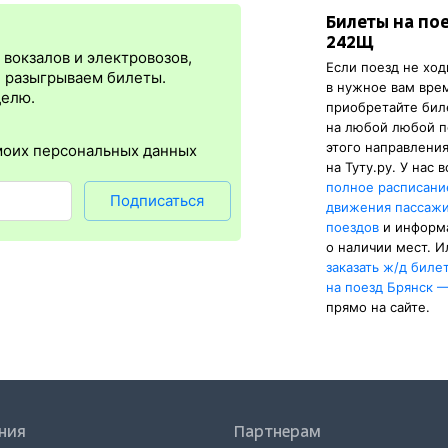
Билеты на по
я
сразу
после оплаты билета.
Электронная регистрация
— это опц
242Щ
онус в том, что не требуется ехать на вокзал и покупать ж/д биле
вокзалов и электровозов,
Если поезд не ход
упна почти для всех заказов,
исключение составляют поезда
желе
, разыгрываем билеты.
в нужное вам вре
нужен оригинал паспорта, указанный в электронном жд билете. А в 
делю.
приобретайте би
е и распечатка посадочного купона.
на любой любой п
этого направлени
моих персональных данных
на Туту.ру. У нас 
полное расписани
Подписаться
движения пассаж
поездов
и информ
о наличии мест. И
заказать
ж/д
биле
на поезд Брянск 
прямо на сайте.
ния
Партнерам