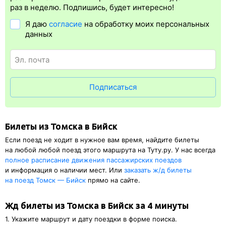
упрощает жизнь пассажиру. Её плюс в том, что не нужно быть
раз в неделю. Подпишись, будет интересно!
на вокзале и получать ж/д билет на бланке.
Электронная
Я даю
согласие
на обработку моих персональных
регистрация
доступна почти для всех заказов,
исключение
данных
составляют поезда
железных дорог СНГ. Для посадки в поезд
понадобится оригинал удостоверения личности, указанный
в электронном ж/д билете. А в случае отсутствия электронной
регистрации еще и распечатка посадочного купона.
Подписаться
Билеты из Томска в Бийск
Если поезд не ходит в нужное вам время, найдите билеты
на любой любой поезд этого маршрута на Туту.ру. У нас всегда
полное расписание движения пассажирских поездов
и информация о наличии мест. Или
заказать
ж/д
билеты
на поезд Томск — Бийск
прямо на сайте.
Жд билеты из Томска в Бийск за 4 минуты
1. Укажите маршрут и дату поездки в форме поиска.