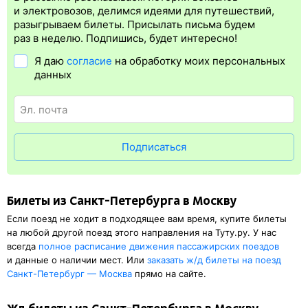
Электронная регистрация
производится
сразу
после оплаты
и электровозов, делимся идеями для путешествий,
билета.
Электронная регистрация
— это опция, которая
разыгрываем билеты. Присылать письма будем
упрощает жизнь пассажиру. Её преимущество в том, что
раз в неделю. Подпишись, будет интересно!
не обязательно быть на вокзале и получать ж/д билет на
Я даю
согласие
на обработку моих персональных
бланке.
Электронная регистрация
доступна почти для всех
данных
заказов,
исключение составляют поезда
железных дорог СНГ.
Для посадки в поезд будет нужен оригинал удостоверения
личности, указанный в электронном ж/д билете. А в случае
отсутствия электронной регистрации еще и распечатка
посадочного купона.
Подписаться
Билеты из Санкт-Петербурга в Москву
Если поезд не ходит в подходящее вам время, купите билеты
на любой другой поезд этого направления на Туту.ру. У нас
всегда
полное расписание движения пассажирских поездов
и данные о наличии мест. Или
заказать
ж/д
билеты на поезд
Санкт-Петербург — Москва
прямо на сайте.