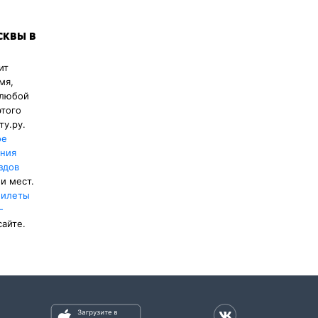
идит
зд нужна
сквы в
ия,
илет на
ит
зных
мя,
 случае
 любой
этого
ту.ру.
ое
ения
здов
и мест.
илеты
—
сайте.