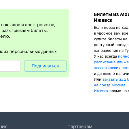
ормации, потому что эти же данные из АСУ «Экспресс-3» сейчас в
ета места выкупаются сразу, в момент оплаты. Для посадки на пое
Билеты из Мо
я
сразу
после оплаты билета.
Электронная регистрация
— это опц
Ижевск
онус в том, что не требуется ехать на вокзал и приобретать ж/д б
вокзалов и электровозов,
Если поезд не ход
упна почти для всех заказов,
исключение составляют поезда
желе
, разыгрываем билеты.
в удобное вам вре
нужен оригинал паспорта, указанный в электронном ж/д билете. А в
делю.
купите билеты на
е и распечатка посадочного купона.
доступный поезд 
направления на Ту
моих персональных данных
У нас всегда
полн
расписание движ
Подписаться
пассажирских пое
и данные о наличи
Или
заказать
ж/д
б
на поезд Москва 
Ижевск
прямо на 
ния
Партнерам