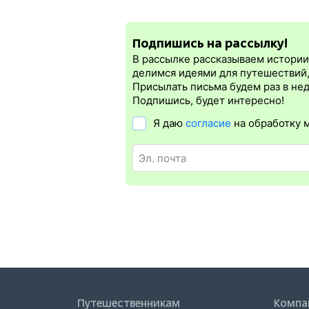
Мы убеждены в правильности нашей инф
При бронировании электронного жд бил
кассир на вокзале.
электронная регистрация.
Подпишись на рассылку!
Электронная регистрация
производитс
которая упрощает жизнь пассажиру. Её б
В рассылке рассказываем истории 
бланке.
Электронная регистрация
дост
делимся идеями для путешествий
дорог СНГ. Для посадки в поезд будет 
Присылать письма будем раз в не
отсутствия электронной регистрации ещ
Подпишись, будет интересно!
Я даю
согласие
на обработку 
Путешественникам
Компа