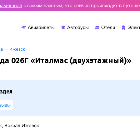
рам-канал
с самым важным, что сейчас происходит в путеше
Авиабилеты
Автобусы
Отели
Элек
ва — Ижевск
да 026Г «Италмас (двухэтажный)»
здел
зывы
к, Вокзал Ижевск