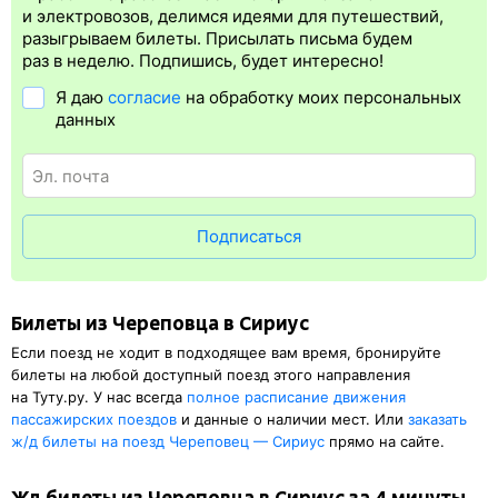
Электронная регистрация
производится
сразу
после оплаты
и электровозов, делимся идеями для путешествий,
билета.
Электронная регистрация
— это опция, которая
разыгрываем билеты. Присылать письма будем
упрощает жизнь пассажиру. Её плюс в том, что не обязательно
раз в неделю. Подпишись, будет интересно!
быть на вокзале и получать ж/д билет на бланке.
Электронная
Я даю
согласие
на обработку моих персональных
регистрация
доступна почти для всех заказов,
исключение
данных
составляют поезда
железных дорог СНГ. Для посадки в поезд
будет нужен оригинал удостоверения личности, указанный
в электронном ж/д билете. А в случае отсутствия электронной
регистрации еще и распечатка посадочного купона.
Подписаться
Билеты из Череповца в Сириус
Если поезд не ходит в подходящее вам время, бронируйте
билеты на любой доступный поезд этого направления
на Туту.ру. У нас всегда
полное расписание движения
пассажирских поездов
и данные о наличии мест. Или
заказать
ж/д
билеты на поезд Череповец — Сириус
прямо на сайте.