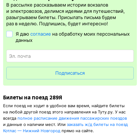
регистрация.
В рассылке рассказываем истории вокзалов
Электронная регистрация
производится
сразу
после оплаты
и электровозов, делимся идеями для путешествий,
билета.
Электронная регистрация
— это опция, которая
разыгрываем билеты. Присылать письма будем
упрощает жизнь пассажиру. Её преимущество в том, что
раз в неделю. Подпишись, будет интересно!
не нужно ехать на вокзал и получать ж/д билет на бланке.
Я даю
согласие
на обработку моих персональных
Электронная регистрация
доступна почти для всех заказов,
данных
исключение составляют поезда
железных дорог СНГ. Для
посадки в поезд понадобится оригинал удостоверения
личности, указанный в электронном жд билете. А в случае
отсутствия электронной регистрации еще и распечатка
посадочного купона.
Подписаться
Билеты на поезд 289Я
Если поезд не ходит в удобное вам время, найдите билеты
на любой другой поезд этого направления на Туту.ру. У нас
всегда
полное расписание движения пассажирских поездов
и данные о наличии мест. Или
заказать
ж/д
билеты на поезд
Котлас — Нижний Новгород
прямо на сайте.