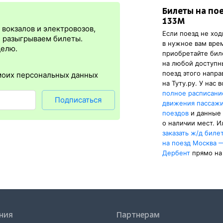
Билеты на по
я
сразу
после оплаты билета.
Электронная регистрация
— это опц
133М
люс в том, что не требуется ехать на вокзал и получать жд билет 
вокзалов и электровозов,
Если поезд не ход
упна почти для всех заказов,
исключение составляют поезда
желе
, разыгрываем билеты.
в нужное вам вре
нужен оригинал удостоверения личности, указанный в электронном
делю.
приобретайте би
нной регистрации еще и распечатка посадочного купона.
на любой доступ
поезд этого напр
моих персональных данных
на Туту.ру. У нас 
полное расписани
Подписаться
движения пассаж
поездов
и данные
о наличии мест. И
заказать
ж/д
биле
на поезд Москва 
Дербент
прямо на 
ния
Партнерам