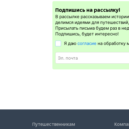
нужна электронная регистрация.
Подпишись на рассылку!
Электронная регистрация
производитс
которая упрощает жизнь пассажиру. Её п
В рассылке рассказываем истории 
бланке.
Электронная регистрация
дост
делимся идеями для путешествий
дорог СНГ. Для посадки в поезд будет 
Присылать письма будем раз в не
билете. А в случае отсутствия электро
Подпишись, будет интересно!
Я даю
согласие
на обработку 
Путешественникам
Компа