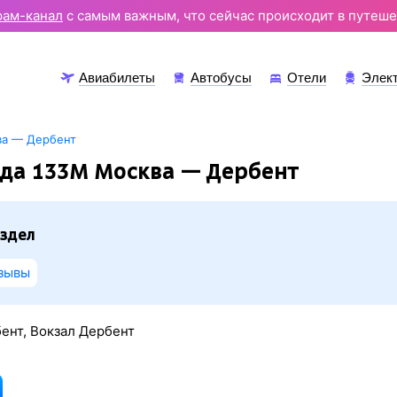
рам-канал
с самым важным, что сейчас происходит в путеше
Авиабилеты
Автобусы
Отели
Элек
ва — Дербент
зда 133М Москва — Дербент
здел
зывы
ент, Вокзал Дербент