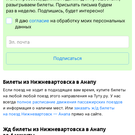
билета.
Электронная регистрация
— это опция, которая
разыгрываем билеты. Присылать письма будем
упрощает жизнь пассажиру. Её преимущество в том, что
раз в неделю. Подпишись, будет интересно!
не обязательно быть на вокзале и получать жд билет на бланке.
Я даю
согласие
на обработку моих персональных
Электронная регистрация
доступна почти для всех заказов,
данных
исключение составляют поезда
железных дорог СНГ. Для
посадки в поезд будет нужен оригинал удостоверения
личности, указанный в электронном ж/д билете. А в случае
отсутствия электронной регистрации еще и распечатка
посадочного купона.
Подписаться
Билеты из Нижневартовска в Анапу
Если поезд не ходит в подходящее вам время, купите билеты
на любой любой поезд этого направления на Туту.ру. У нас
всегда
полное расписание движения пассажирских поездов
и информация о наличии мест. Или
заказать
ж/д
билеты
на поезд Нижневартовск — Анапа
прямо на сайте.
Жд билеты из Нижневартовска в Анапу