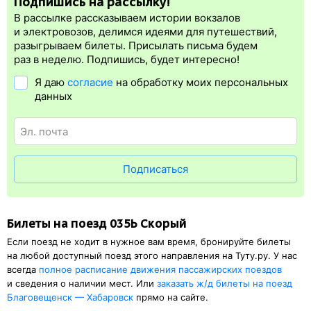
Подпишись на рассылку!
электронная регистрация.
В рассылке рассказываем истории вокзалов
Электронная регистрация
производится
сразу
после оплаты
и электровозов, делимся идеями для путешествий,
билета.
Электронная регистрация
— это опция, которая
разыгрываем билеты. Присылать письма будем
упрощает жизнь пассажиру. Её преимущество в том, что
раз в неделю. Подпишись, будет интересно!
не обязательно ехать на вокзал и приобретать ж/д билет на
Я даю
согласие
на обработку моих персональных
бланке.
Электронная регистрация
доступна почти для всех
данных
заказов,
исключение составляют поезда
железных дорог СНГ.
Для посадки в поезд понадобится оригинал удостоверения
личности, указанный в электронном жд билете. А в случае
отсутствия электронной регистрации еще и распечатка
посадочного купона.
Подписаться
Билеты на поезд 035Ь Скорый
Если поезд не ходит в нужное вам время, бронируйте билеты
на любой доступный поезд этого направления на Туту.ру. У нас
всегда
полное расписание движения пассажирских поездов
и сведения о наличии мест. Или
заказать
ж/д
билеты на поезд
Благовещенск — Хабаровск
прямо на сайте.