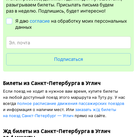
билета.
Электронная регистрация
— это опция, которая
разыгрываем билеты. Присылать письма будем
упрощает жизнь пассажиру. Её бонус в том, что не нужно ехать
раз в неделю. Подпишись, будет интересно!
на вокзал и получать жд билет на бланке.
Электронная
Я даю
согласие
на обработку моих персональных
регистрация
доступна почти для всех заказов,
исключение
данных
составляют поезда
железных дорог СНГ. Для посадки в поезд
будет нужен оригинал удостоверения личности, указанный
в электронном ж/д билете. А в случае отсутствия электронной
регистрации еще и распечатка посадочного купона.
Подписаться
Билеты из Санкт-Петербурга в Углич
Если поезд не ходит в нужное вам время, купите билеты
на любой доступный поезд этого маршрута на Туту.ру. У нас
всегда
полное расписание движения пассажирских поездов
и информация о наличии мест. Или
заказать
ж/д
билеты
на поезд Санкт-Петербург — Углич
прямо на сайте.
Жд билеты из Санкт-Петербурга в Углич