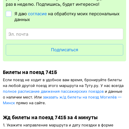
упрощает жизнь пассажиру. Её преимущество в том, что
раз в неделю. Подпишись, будет интересно!
не обязательно ехать на вокзал и получать ж/д билет на бланке.
Я даю
согласие
на обработку моих персональных
Электронная регистрация
доступна почти для всех заказов,
данных
исключение составляют поезда
железных дорог СНГ. Для
посадки в поезд понадобится оригинал удостоверения
личности, указанный в электронном жд билете. А в случае
отсутствия электронной регистрации еще и распечатка
посадочного купона.
Подписаться
Билеты на поезд 741Б
Если поезд не ходит в удобное вам время, бронируйте билеты
на любой другой поезд этого маршрута на Туту.ру. У нас всегда
полное расписание движения пассажирских поездов
и данные
о наличии мест. Или
заказать
ж/д
билеты на поезд Могилёв —
Минск
прямо на сайте.
Жд билеты на поезд 741Б за 4 минуты
1. Укажите направление маршрута и дату поездки в форме