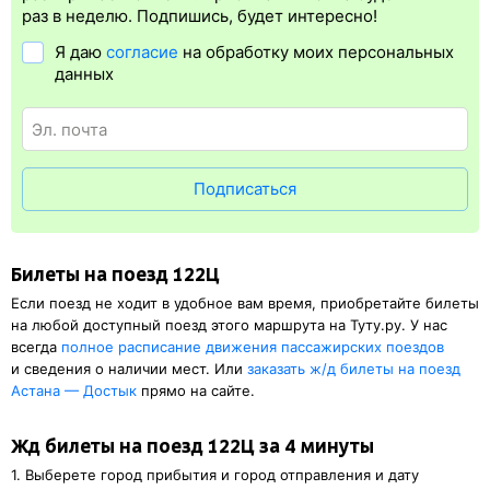
упрощает жизнь пассажиру. Её бонус в том, что не нужно ехать
раз в неделю. Подпишись, будет интересно!
на вокзал и покупать жд билет на бланке.
Электронная
Я даю
согласие
на обработку моих персональных
регистрация
доступна почти для всех заказов,
исключение
данных
составляют поезда
железных дорог СНГ. Для посадки в поезд
понадобится оригинал удостоверения личности, указанный
в электронном жд билете. А в случае отсутствия электронной
регистрации еще и распечатка посадочного купона.
Подписаться
Билеты на поезд 122Ц
Если поезд не ходит в удобное вам время, приобретайте билеты
на любой доступный поезд этого маршрута на Туту.ру. У нас
всегда
полное расписание движения пассажирских поездов
и сведения о наличии мест. Или
заказать
ж/д
билеты на поезд
Астана — Достык
прямо на сайте.
Жд билеты на поезд 122Ц за 4 минуты
1. Выберете город прибытия и город отправления и дату