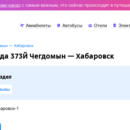
рам-канал
с самым важным, что сейчас происходит в путеше
Авиабилеты
Автобусы
Отели
Элек
омын — Хабаровск
зда 373Й Чегдомын — Хабаровск
здел
зывы
аровск-1