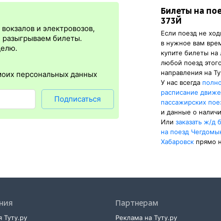
Билеты на по
я
сразу
после оплаты билета.
Электронная регистрация
— это опц
373Й
преимущество в том, что не требуется быть на вокзале и получать
вокзалов и электровозов,
Если поезд не ход
ация
доступна почти для всех заказов,
исключение составляют пое
, разыгрываем билеты.
в нужное вам вре
езд понадобится оригинал удостоверения личности, указанный
делю.
купите билеты на
тсутствия электронной регистрации еще и распечатка посадочного 
любой поезд этог
направления на Ту
моих персональных данных
У нас всегда
полн
расписание движ
Подписаться
пассажирских пое
и данные о наличи
Или
заказать
ж/д
б
на поезд Чегдомы
Хабаровск
прямо н
ния
Партнерам
 Туту.ру
Реклама на Туту.ру