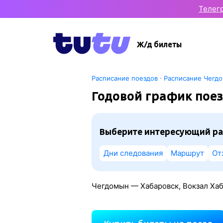
Телег
Ж/д билеты
·
Расписание поездов
Расписание Чегд
Годовой график пое
Выберите интересующий ра
Дни следования
Маршрут
От
Чегдомын — Хабаровск, Вокзал Хаб