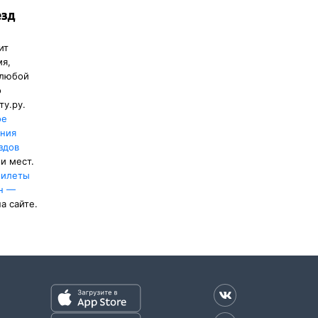
езд
ия,
 ж/д
ит
зда
мя,
 любой
купона.
о
ту.ру.
ое
ения
здов
и мест.
илеты
н —
а сайте.