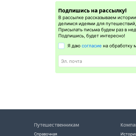
электронная регистрация.
Подпишись на рассылку!
Электронная регистрация
производитс
которая упрощает жизнь пассажиру. Её 
В рассылке рассказываем истории 
билет на бланке.
Электронная регистр
делимся идеями для путешествий
железных дорог СНГ. Для посадки в по
Присылать письма будем раз в не
в электронном жд билете. А в случае о
Подпишись, будет интересно!
Я даю
согласие
на обработку 
Путешественникам
Компа
Справочная
История