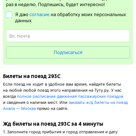
упрощает жизнь пассажиру. Её плюс в том, что не обязательно
раз в неделю. Подпишись, будет интересно!
быть на вокзале и приобретать ж/д билет на бланке.
Я даю
согласие
на обработку моих персональных
Электронная регистрация
доступна почти для всех заказов,
данных
исключение составляют поезда
железных дорог СНГ. Для
посадки в поезд будет нужен оригинал паспорта, указанный
в электронном жд билете. А в случае отсутствия электронной
регистрации еще и распечатка посадочного купона.
Подписаться
Билеты на поезд 293С
Если поезд не ходит в удобное вам время, найдите билеты
на любой любой поезд этого направления на Туту.ру. У нас
всегда
полное расписание движения пассажирских поездов
и сведения о наличии мест. Или
заказать
ж/д
билеты на поезд
Анапа — Москва
прямо на сайте.
Жд билеты на поезд 293С за 4 минуты
1. Заполните город прибытия и город отправления и дату