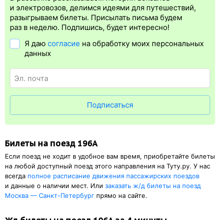
Электронная регистрация
производится
сразу
после оплаты
и электровозов, делимся идеями для путешествий,
билета.
Электронная регистрация
— это опция, которая
разыгрываем билеты. Присылать письма будем
упрощает жизнь пассажиру. Её плюс в том, что не нужно ехать
раз в неделю. Подпишись, будет интересно!
на вокзал и получать ж/д билет на бланке.
Электронная
Я даю
согласие
на обработку моих персональных
регистрация
доступна почти для всех заказов,
исключение
данных
составляют поезда
железных дорог СНГ. Для посадки в поезд
понадобится оригинал удостоверения личности, указанный
в электронном жд билете. А в случае отсутствия электронной
регистрации еще и распечатка посадочного купона.
Подписаться
Билеты на поезд 196А
Если поезд не ходит в удобное вам время, приобретайте билеты
на любой доступный поезд этого направления на Туту.ру. У нас
всегда
полное расписание движения пассажирских поездов
и данные о наличии мест. Или
заказать
ж/д
билеты на поезд
Москва — Санкт-Петербург
прямо на сайте.