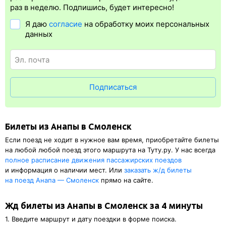
упрощает жизнь пассажиру. Её бонус в том, что не требуется
раз в неделю. Подпишись, будет интересно!
ехать на вокзал и покупать жд билет на бланке.
Электронная
Я даю
согласие
на обработку моих персональных
регистрация
доступна почти для всех заказов,
исключение
данных
составляют поезда
железных дорог СНГ. Для посадки в поезд
понадобится оригинал паспорта, указанный в электронном ж/д
билете. А в случае отсутствия электронной регистрации еще
и распечатка посадочного купона.
Подписаться
Билеты из Анапы в Смоленск
Если поезд не ходит в нужное вам время, приобретайте билеты
на любой любой поезд этого маршрута на Туту.ру. У нас всегда
полное расписание движения пассажирских поездов
и информация о наличии мест. Или
заказать
ж/д
билеты
на поезд Анапа — Смоленск
прямо на сайте.
Жд билеты из Анапы в Смоленск за 4 минуты
1. Введите маршрут и дату поездки в форме поиска.