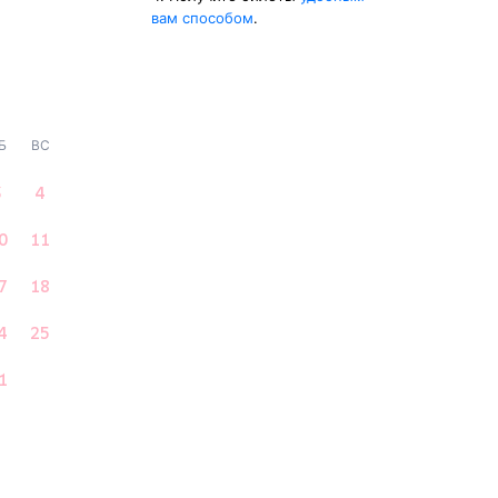
вам способом
.
Б
ВС
3
4
0
11
7
18
4
25
1