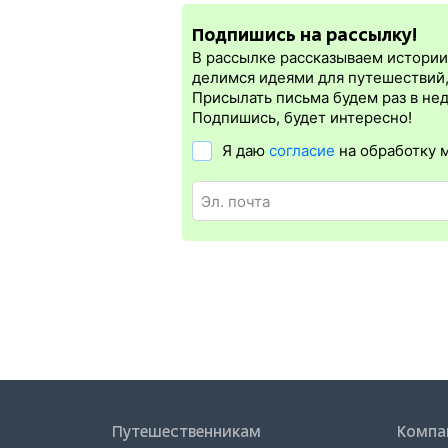
нужна электронная регистрация.
Подпишись на рассылку!
Электронная регистрация
производитс
которая упрощает жизнь пассажиру. Её 
В рассылке рассказываем истории 
бланке.
Электронная регистрация
дост
делимся идеями для путешествий
дорог СНГ. Для посадки в поезд понадо
Присылать письма будем раз в не
билете. А в случае отсутствия электро
Подпишись, будет интересно!
Я даю
согласие
на обработку 
Путешественникам
Компа