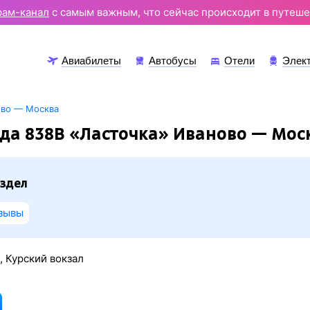
рам-канал
с самым важным, что сейчас происходит в путеше
Авиабилеты
Автобусы
Отели
Элек
ово — Москва
да 838В «Ласточка» Иваново — Мос
здел
зывы
, Курский вокзал