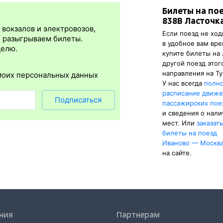
Билеты на по
я
сразу
после оплаты билета.
Электронная регистрация
— это опц
838В Ласточк
плюс в том, что не нужно быть на вокзале и приобретать ж/д биле
вокзалов и электровозов,
Если поезд не ход
упна почти для всех заказов,
исключение составляют поезда
желе
, разыгрываем билеты.
в удобное вам вре
бится оригинал удостоверения личности, указанный в электронном
делю.
купите билеты на
нной регистрации еще и распечатка посадочного купона.
другой поезд этог
направления на Ту
моих персональных данных
У нас всегда
полн
расписание движ
Подписаться
пассажирских пое
и сведения о нал
мест. Или
заказат
билеты на поезд
Иваново — Москв
на сайте.
ния
Партнерам