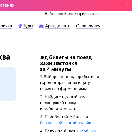
ствиях
Войти
или
Зарегистрироваться
трички
Туры
Аренда авто
Справочная
ква
Жд билеты на поезд
838В Ласточка
за 4 минуты
1. Выберете город прибытия и
город отправления и дату
поездки в форме поиска.
2. Найдите нужный вам
подходящий поезд
и выберите места.
3. Приобретайте билеты
банковской картой онлайн
.
4. Получите билеты
удобным