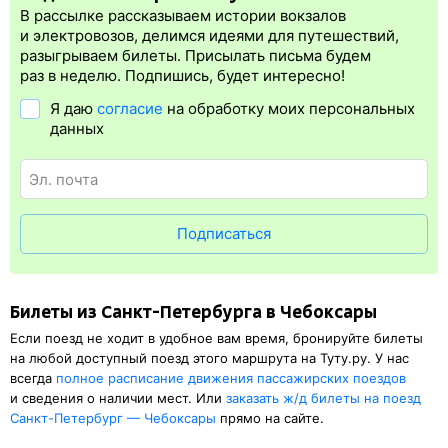
электронная регистрация.
В рассылке рассказываем истории вокзалов
Электронная регистрация
производится
сразу
после оплаты
и электровозов, делимся идеями для путешествий,
билета.
Электронная регистрация
— это опция, которая
разыгрываем билеты. Присылать письма будем
упрощает жизнь пассажиру. Её плюс в том, что не требуется
раз в неделю. Подпишись, будет интересно!
ехать на вокзал и покупать жд билет на бланке.
Электронная
Я даю
согласие
на обработку моих персональных
регистрация
доступна почти для всех заказов,
исключение
данных
составляют поезда
железных дорог СНГ. Для посадки в поезд
будет нужен оригинал удостоверения личности, указанный
в электронном ж/д билете. А в случае отсутствия электронной
регистрации еще и распечатка посадочного купона.
Подписаться
Билеты из Санкт-Петербурга в Чебоксары
Если поезд не ходит в удобное вам время, бронируйте билеты
на любой доступный поезд этого маршрута на Туту.ру. У нас
всегда
полное расписание движения пассажирских поездов
и сведения о наличии мест. Или
заказать
ж/д
билеты на поезд
Санкт-Петербург — Чебоксары
прямо на сайте.