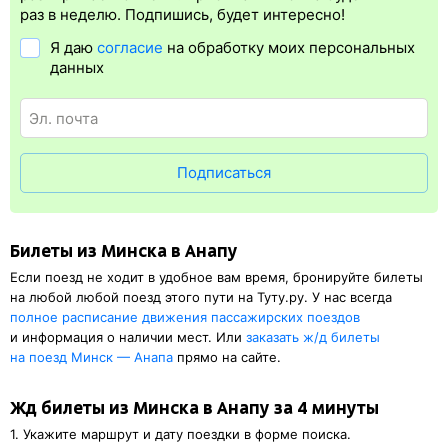
упрощает жизнь пассажиру. Её бонус в том, что не нужно быть
раз в неделю. Подпишись, будет интересно!
на вокзале и получать жд билет на бланке.
Электронная
Я даю
согласие
на обработку моих персональных
регистрация
доступна почти для всех заказов,
исключение
данных
составляют поезда
железных дорог СНГ. Для посадки в поезд
будет нужен оригинал удостоверения личности, указанный
в электронном ж/д билете. А в случае отсутствия электронной
регистрации еще и распечатка посадочного купона.
Подписаться
Билеты из Минска в Анапу
Если поезд не ходит в удобное вам время, бронируйте билеты
на любой любой поезд этого пути на Туту.ру. У нас всегда
полное расписание движения пассажирских поездов
и информация о наличии мест. Или
заказать
ж/д
билеты
на поезд Минск — Анапа
прямо на сайте.
Жд билеты из Минска в Анапу за 4 минуты
1. Укажите маршрут и дату поездки в форме поиска.