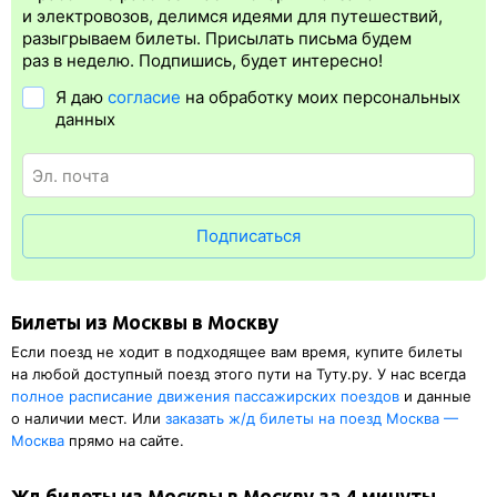
Электронная регистрация
производится
сразу
после оплаты
и электровозов, делимся идеями для путешествий,
билета.
Электронная регистрация
— это опция, которая
разыгрываем билеты. Присылать письма будем
упрощает жизнь пассажиру. Её преимущество в том, что
раз в неделю. Подпишись, будет интересно!
не нужно быть на вокзале и получать ж/д билет на бланке.
Я даю
согласие
на обработку моих персональных
Электронная регистрация
доступна почти для всех заказов,
данных
исключение составляют поезда
железных дорог СНГ. Для
посадки в поезд будет нужен оригинал удостоверения
личности, указанный в электронном ж/д билете. А в случае
отсутствия электронной регистрации еще и распечатка
посадочного купона.
Подписаться
Билеты из Москвы в Москву
Если поезд не ходит в подходящее вам время, купите билеты
на любой доступный поезд этого пути на Туту.ру. У нас всегда
полное расписание движения пассажирских поездов
и данные
о наличии мест. Или
заказать
ж/д
билеты на поезд Москва —
Москва
прямо на сайте.