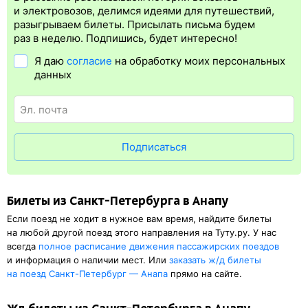
Электронная регистрация
производится
сразу
после оплаты
и электровозов, делимся идеями для путешествий,
билета.
Электронная регистрация
— это опция, которая
разыгрываем билеты. Присылать письма будем
упрощает жизнь пассажиру. Её плюс в том, что не обязательно
раз в неделю. Подпишись, будет интересно!
быть на вокзале и получать жд билет на бланке.
Электронная
Я даю
согласие
на обработку моих персональных
регистрация
доступна почти для всех заказов,
исключение
данных
составляют поезда
железных дорог СНГ. Для посадки в поезд
будет нужен оригинал удостоверения личности, указанный
в электронном ж/д билете. А в случае отсутствия электронной
регистрации еще и распечатка посадочного купона.
Подписаться
Билеты из Санкт-Петербурга в Анапу
Если поезд не ходит в нужное вам время, найдите билеты
на любой другой поезд этого направления на Туту.ру. У нас
всегда
полное расписание движения пассажирских поездов
и информация о наличии мест. Или
заказать
ж/д
билеты
на поезд Санкт-Петербург — Анапа
прямо на сайте.