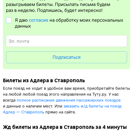
билета.
Электронная регистрация
— это опция, которая
разыгрываем билеты. Присылать письма будем
упрощает жизнь пассажиру. Её бонус в том, что не нужно ехать
раз в неделю. Подпишись, будет интересно!
на вокзал и приобретать жд билет на бланке.
Электронная
Я даю
согласие
на обработку моих персональных
регистрация
доступна почти для всех заказов,
исключение
данных
составляют поезда
железных дорог СНГ. Для посадки в поезд
будет нужен оригинал удостоверения личности, указанный
в электронном ж/д билете. А в случае отсутствия электронной
регистрации еще и распечатка посадочного купона.
Подписаться
Билеты из Адлера в Ставрополь
Если поезд не ходит в удобное вам время, приобретайте билеты
на любой любой поезд этого направления на Туту.ру. У нас
всегда
полное расписание движения пассажирских поездов
и данные о наличии мест. Или
заказать
ж/д
билеты на поезд
Адлер — Ставрополь
прямо на сайте.
Жд билеты из Адлера в Ставрополь за 4 минуты