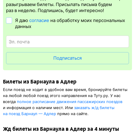
билета.
Электронная регистрация
— это опция, которая
разыгрываем билеты. Присылать письма будем
упрощает жизнь пассажиру. Её бонус в том, что не нужно быть
раз в неделю. Подпишись, будет интересно!
на вокзале и получать ж/д билет на бланке.
Электронная
Я даю
согласие
на обработку моих персональных
регистрация
доступна почти для всех заказов,
исключение
данных
составляют поезда
железных дорог СНГ. Для посадки в поезд
будет нужен оригинал паспорта, указанный в электронном ж/д
билете. А в случае отсутствия электронной регистрации еще
и распечатка посадочного купона.
Подписаться
Билеты из Барнаула в Адлер
Если поезд не ходит в удобное вам время, бронируйте билеты
на любой любой поезд этого направления на Туту.ру. У нас
всегда
полное расписание движения пассажирских поездов
и информация о наличии мест. Или
заказать
ж/д
билеты
на поезд Барнаул — Адлер
прямо на сайте.
Жд билеты из Барнаула в Адлер за 4 минуты