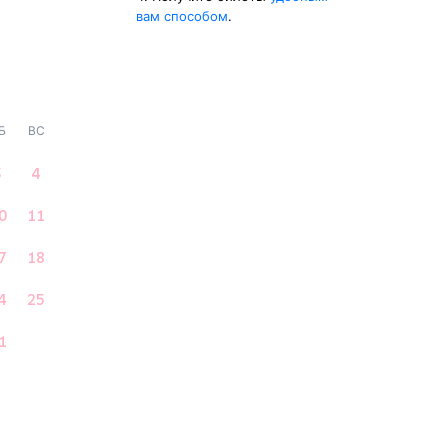
вам способом
.
Б
ВС
3
4
0
11
7
18
4
25
1