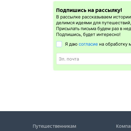
нужна электронная регистрация.
Подпишись на рассылку!
Электронная регистрация
производитс
которая упрощает жизнь пассажиру. Её 
В рассылке рассказываем истории 
бланке.
Электронная регистрация
дост
делимся идеями для путешествий
дорог СНГ. Для посадки в поезд понадо
Присылать письма будем раз в не
билете. А в случае отсутствия электро
Подпишись, будет интересно!
Я даю
согласие
на обработку 
Путешественникам
Компа