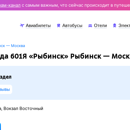
рам-канал
с самым важным, что сейчас происходит в путеше
Авиабилеты
Автобусы
Отели
Элек
нск — Москва
зда 601Я «Рыбинск» Рыбинск — Моск
здел
зывы
, Вокзал Восточный