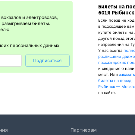
Билеты на по
я
сразу
после оплаты билета.
Электронная регистрация
— это опц
601Я Рыбинск
плюс в том, что не нужно быть на вокзале и приобретать ж/д биле
вокзалов и электровозов,
Если поезд не ход
упна почти для всех заказов,
исключение составляют поезда
желе
, разыгрываем билеты.
в подходящее вам
бится оригинал удостоверения личности, указанный в электронном
делю.
купите билеты на
нной регистрации еще и распечатка посадочного купона.
другой поезд этог
направления на Ту
моих персональных данных
У нас всегда
полн
расписание движ
Подписаться
пассажирских пое
и сведения о нал
мест. Или
заказат
билеты на поезд
Рыбинск — Москв
на сайте.
ния
Партнерам