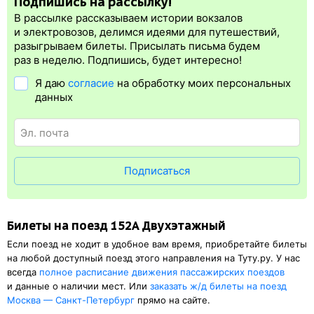
Подпишись на рассылку!
поезда штрафы РЖД существенно увеличиваются.
регистрация.
В рассылке рассказываем истории вокзалов
Электронная регистрация
производится
сразу
после оплаты
и электровозов, делимся идеями для путешествий,
билета.
Электронная регистрация
— это опция, которая
разыгрываем билеты. Присылать письма будем
упрощает жизнь пассажиру. Её плюс в том, что не нужно ехать
раз в неделю. Подпишись, будет интересно!
на вокзал и получать ж/д билет на бланке.
Электронная
Я даю
согласие
на обработку моих персональных
регистрация
доступна почти для всех заказов,
исключение
данных
составляют поезда
железных дорог СНГ. Для посадки в поезд
понадобится оригинал удостоверения личности, указанный
в электронном жд билете. А в случае отсутствия электронной
регистрации еще и распечатка посадочного купона.
Подписаться
Билеты на поезд 152А Двухэтажный
Если поезд не ходит в удобное вам время, приобретайте билеты
на любой доступный поезд этого направления на Туту.ру. У нас
всегда
полное расписание движения пассажирских поездов
и данные о наличии мест. Или
заказать
ж/д
билеты на поезд
Москва — Санкт-Петербург
прямо на сайте.