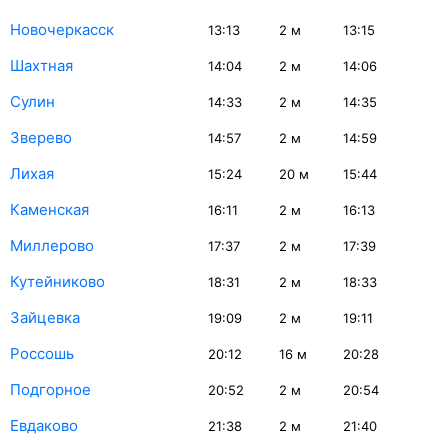
Новочеркасск
13:13
2
м
13:15
Шахтная
14:04
2
м
14:06
Сулин
14:33
2
м
14:35
Зверево
14:57
2
м
14:59
Лихая
15:24
20
м
15:44
Каменская
16:11
2
м
16:13
Миллерово
17:37
2
м
17:39
Кутейниково
18:31
2
м
18:33
Зайцевка
19:09
2
м
19:11
Россошь
20:12
16
м
20:28
Подгорное
20:52
2
м
20:54
Евдаково
21:38
2
м
21:40