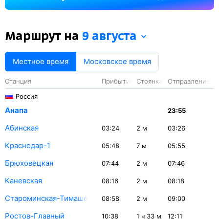
минуты.
Маршрут на
9 августа
Местное время
Московское время
Станция
Прибытие
Стоянка
Отправление
Россия
Анапа
23:55
Абинская
03:24
2
м
03:26
Краснодар-1
05:48
7
м
05:55
Брюховецкая
07:44
2
м
07:46
Каневская
08:16
2
м
08:18
Староминская-Тимашевская
08:58
2
м
09:00
Ростов-Главный
10:38
1
ч 33
м
12:11