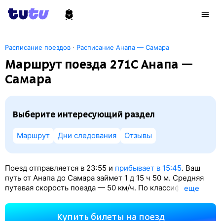
·
Расписание поездов
Расписание Анапа — Самара
Маршрут поезда 271С Анапа —
Самара
Выберите интересующий раздел
Маршрут
Дни следования
Отзывы
Поезд отправляется в 23:55 и
прибывает в 15:45
. Ваш
путь от Анапа до Самара займет 1
д 15
ч 50
м. Средняя
путевая скорость поезда — 50 км/ч. По классификации
eще
РЖД это Скорый поезд. Вы проедете 2003 км. На этом
маршруте будет 34 остановки. Самая продолжительная
Купить билеты на поезд
стоянка поезда на станции Ростов-Главный — 93