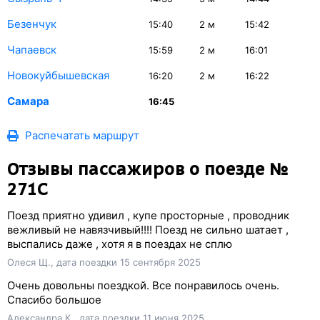
Безенчук
15:40
2
м
15:42
Чапаевск
15:59
2
м
16:01
Новокуйбышевская
16:20
2
м
16:22
Самара
16:45
Распечатать маршрут
Отзывы пассажиров о поезде №
271С
Поезд приятно удивил , купе просторные , проводник
вежливый не навязчивый!!!! Поезд не сильно шатает ,
выспались даже , хотя я в поездах не сплю
Олеся Щ., дата поездки 15 сентября 2025
Очень довольны поездкой. Все понравилось очень.
Спасибо большое
Александра К., дата поездки 11 июня 2025