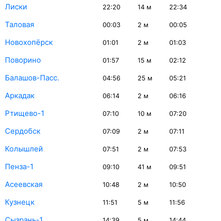
Лиски
22:20
14
м
22:34
Таловая
00:03
2
м
00:05
Новохопёрск
01:01
2
м
01:03
Поворино
01:57
15
м
02:12
Балашов-Пасс.
04:56
25
м
05:21
Аркадак
06:14
2
м
06:16
Ртищево-1
07:10
10
м
07:20
Сердобск
07:09
2
м
07:11
Колышлей
07:51
2
м
07:53
Пенза-1
09:10
41
м
09:51
Асеевская
10:48
2
м
10:50
Кузнецк
11:51
5
м
11:56
Сызрань-1
14:39
5
м
14:44