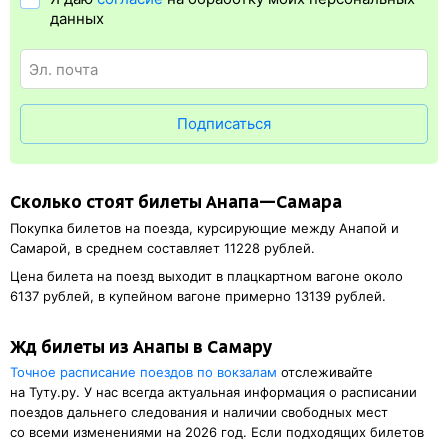
регистрация
доступна почти для всех заказов,
исключение
данных
составляют поезда
железных дорог СНГ. Для посадки в поезд
понадобится оригинал удостоверения личности, указанный
в электронном ж/д билете. А в случае отсутствия электронной
регистрации еще и распечатка посадочного купона.
Подписаться
Сколько стоят билеты Анапа—Самара
Покупка билетов на поезда, курсирующие между Анапой и
Самарой, в среднем составляет 11228 рублей.
Цена билета на поезд выходит в плацкартном вагоне около
6137 рублей, в купейном вагоне примерно 13139 рублей.
Жд билеты из Анапы в Самару
Точное расписание поездов по вокзалам
отслеживайте
на Туту.ру. У нас всегда актуальная информация о расписании
поездов дальнего следования и наличии свободных мест
со всеми изменениями на 2026 год. Если подходящих билетов