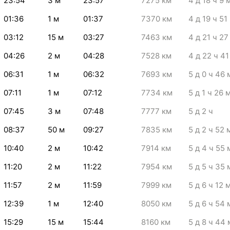
23:54
3
м
23:57
7275
км
4
д 18
ч 9
01:36
1
м
01:37
7370
км
4
д 19
ч 51
03:12
15
м
03:27
7463
км
4
д 21
ч 27
04:26
2
м
04:28
7528
км
4
д 22
ч 41
06:31
1
м
06:32
7693
км
5
д 0
ч 46
07:11
1
м
07:12
7734
км
5
д 1
ч 26
07:45
3
м
07:48
7777
км
5
д 2
ч
08:37
50
м
09:27
7835
км
5
д 2
ч 52
10:40
2
м
10:42
7914
км
5
д 4
ч 55
11:20
2
м
11:22
7954
км
5
д 5
ч 35
11:57
2
м
11:59
7999
км
5
д 6
ч 12
12:39
1
м
12:40
8050
км
5
д 6
ч 54
15:29
15
м
15:44
8160
км
5
д 8
ч 44