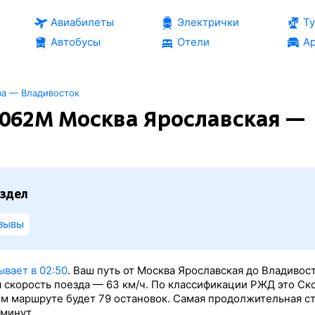
Авиабилеты
Электрички
Т
Автобусы
Отели
Ар
ва — Владивосток
062М Москва Ярославская —
здел
зывы
вает в 02:50
. Ваш путь от Москва Ярославская до Владивос
я скорость поезда — 63 км/ч. По классификации РЖД это Ск
том маршруте будет 79 остановок. Самая продолжительная с
минут.