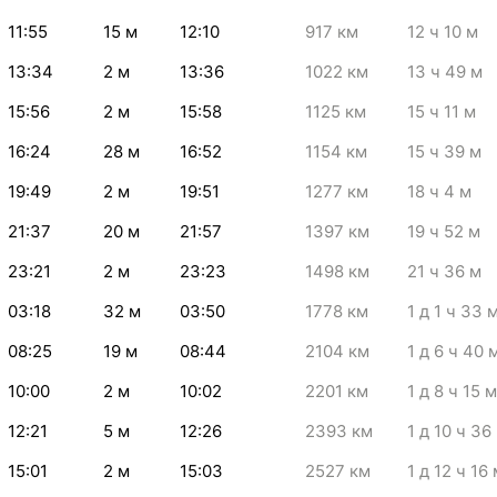
11:55
15
м
12:10
917
км
12
ч 10
м
13:34
2
м
13:36
1022
км
13
ч 49
м
15:56
2
м
15:58
1125
км
15
ч 11
м
16:24
28
м
16:52
1154
км
15
ч 39
м
19:49
2
м
19:51
1277
км
18
ч 4
м
21:37
20
м
21:57
1397
км
19
ч 52
м
23:21
2
м
23:23
1498
км
21
ч 36
м
03:18
32
м
03:50
1778
км
1
д 1
ч 33
08:25
19
м
08:44
2104
км
1
д 6
ч 40
10:00
2
м
10:02
2201
км
1
д 8
ч 15
м
12:21
5
м
12:26
2393
км
1
д 10
ч 36
15:01
2
м
15:03
2527
км
1
д 12
ч 16