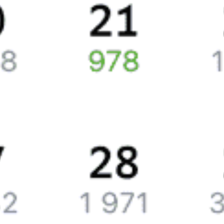
вагоне приблизительно 3478 рублей.
Жд билеты из Симферополя в Кисловодск
Точное расписание поездов по вокзалам
узнавайте на Туту.ру.
У нас всегда актуальная информация о расписании поездов
дальнего следования и наличии свободных мест со всеми
обновлениями на 2026 год. Если доступных билетов
не оказалось, закажите наши уведомления, и, если кто-то
откажется от поездки или появятся дополнительные билеты,
мы пришлем вам СМС или письмо на почту.
Путешественникам
Справочная
Путеводитель по странам
Бонусная программа