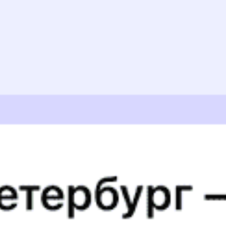
Ирина П., дата поездки 27 октября 2025
Вагон был новый и чистый, но купэ очень тесные, места
для багажа для 4-х людей недостаточно, кровати узкие и
короткие, сами по себе очень жесткие.
Вячеслав Г., дата поездки 19 октября 2025
Отличная поездка, очень приятный и вежливый
проводник, помог с чемоданом. Только приятные
впечатления! Спасибо!
Найле Э., дата поездки 13 октября 2025
4 вагон, так себе. Розеток на 2 полках нет. В вагоне
чисто. Проводник хороший. Белье рваное, пол наволочки
нет.
СВЕТЛАНА Д., дата поездки 11 октября 2025
Начиталась плохих отзывов, боялась ехать. Но поездка
прошла хорошо. Я всем осталась довольна. Спасибо. 5
вагон.
СВЕТЛАНА Д., дата поездки 10 октября 2025