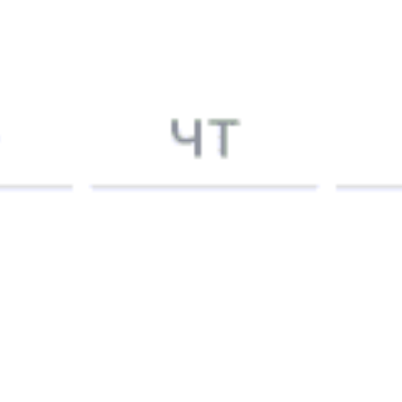
5 причин купить
ж/д
билет
на Туту.ру
Быстрая и удобная
онлайн-покупка
за 4 минуты.
Без обязательной регистрации на сайте.
Интерактивные схемы вагонов помогут выбрать
лучшее место.
Контакт-центр Туту.ру с удовольствием ответит
на ваши вопросы. Ни один звонок или письмо
не останется без ответа. Поддержка 24/7 на Туту.
Каждый второй покупатель становится нашим
постоянным клиентом.
Купить билеты на поезд