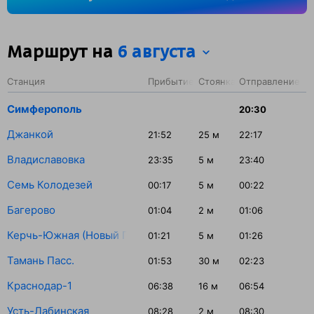
на станции Минеральные Воды — 52 минуты.
Маршрут на
6 августа
Станция
Прибытие
Стоянка
Отправление
Симферополь
20:30
Джанкой
21:52
25
м
22:17
Владиславовка
23:35
5
м
23:40
Семь Колодезей
00:17
5
м
00:22
Багерово
01:04
2
м
01:06
Керчь-Южная (Новый Парк)
01:21
5
м
01:26
Тамань Пасс.
01:53
30
м
02:23
Краснодар-1
06:38
16
м
06:54
Усть-Лабинская
08:28
2
м
08:30