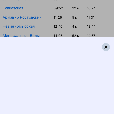
Кавказская
09:52
32
м
10:24
Армавир Ростовский
11:26
5
м
11:31
Невинномысская
12:40
4
м
12:44
Минеральные Воды
14:05
52
м
14:57
Пятигорск
15:28
5
м
15:33
Ессентуки
15:52
5
м
15:57
Кисловодск
16:27
Распечатать маршрут
Отзывы пассажиров о поезде №
426С
Ехали в десятом вагоне . Очень чисто. Проводники очень
доброжелательные. От поездки остались только
хорошие впечатления! Спасибо!