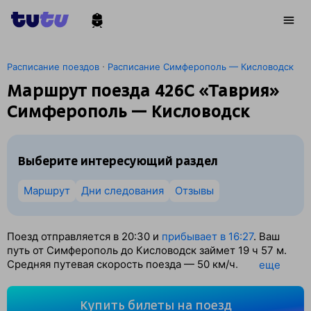
·
Расписание поездов
Расписание Симферополь — Кисловодск
Маршрут поезда 426С «Таврия»
Симферополь — Кисловодск
Выберите интересующий раздел
Маршрут
Дни следования
Отзывы
Поезд отправляется в 20:30 и
прибывает в 16:27
. Ваш
путь от Симферополь до Кисловодск займет 19
ч 57
м.
Средняя путевая скорость поезда — 50 км/ч.
eще
По классификации РЖД это Пассажирский поезд.
Вы проедете 992 км. На этом маршруте будет 14
Купить билеты на поезд
остановок. Самая продолжительная стоянка поезда