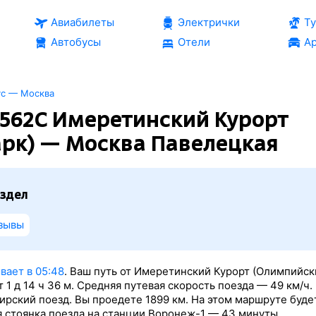
Авиабилеты
Электрички
Т
Автобусы
Отели
Ар
ус — Москва
562С Имеретинский Курорт
рк) — Москва Павелецкая
здел
зывы
вает в 05:48
. Ваш путь от Имеретинский Курорт (Олимпийск
 1
д 14
ч 36
м. Средняя путевая скорость поезда — 49 км/ч.
рский поезд. Вы проедете 1899 км. На этом маршруте буде
 стоянка поезда на станции Воронеж-1 — 43 минуты.