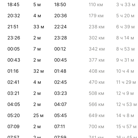
18:45
5
м
18:50
110
км
3
ч 33
м
20:32
4
м
20:36
179
км
5
ч 20
м
21:51
33
м
22:24
238
км
6
ч 39
м
23:26
2
м
23:28
302
км
8
ч 14
м
00:05
7
м
00:12
342
км
8
ч 53
м
00:43
2
м
00:45
377
км
9
ч 31
м
01:16
32
м
01:48
408
км
10
ч 4
м
02:41
4
м
02:45
470
км
11
ч 29
м
03:21
2
м
03:23
508
км
12
ч 9
м
04:05
2
м
04:07
566
км
12
ч 53
м
05:20
25
м
05:45
649
км
14
ч 8
м
07:09
2
м
07:11
700
км
15
ч 57
м
07:57
2
м
07:59
741
км
16
ч 45
м