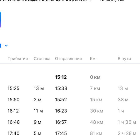
а
Прибытие
Стоянка
Отправление
Км
В пути
15:12
0
км
15:25
13
м
15:38
7
км
13
м
15:50
2
м
15:52
15
км
38
м
16:12
11
м
16:23
30
км
1
ч
16:48
9
м
16:57
48
км
1
ч 36
м
17:40
5
м
17:45
81
км
2
ч 28
м