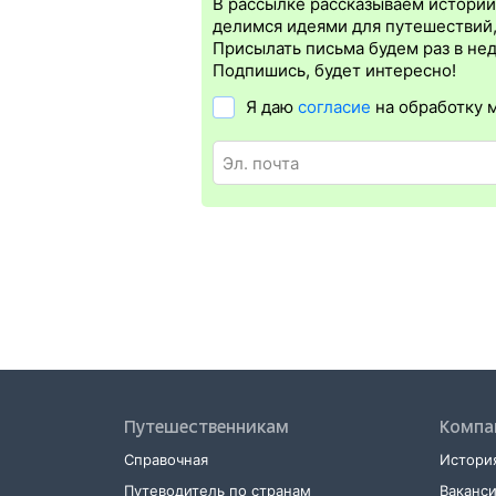
которая упрощает жизнь пассажиру. Её 
В рассылке рассказываем истории 
бланке.
Электронная регистрация
дост
делимся идеями для путешествий
дорог СНГ. Для посадки в поезд будет 
Присылать письма будем раз в не
билете. А в случае отсутствия электро
Подпишись, будет интересно!
Я даю
согласие
на обработку 
Путешественникам
Компа
Справочная
История
Путеводитель по странам
Ваканс