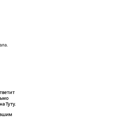
ала.
ответит
сьмо
а Туту.
нашим