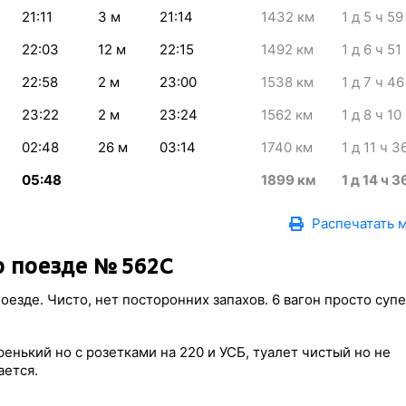
21:11
3
м
21:14
1432
км
1
д 5
ч 59
22:03
12
м
22:15
1492
км
1
д 6
ч 51
22:58
2
м
23:00
1538
км
1
д 7
ч 46
23:22
2
м
23:24
1562
км
1
д 8
ч 10
02:48
26
м
03:14
1740
км
1
д 11
ч 3
05:48
1899
км
1
д 14
ч 3
Распечатать 
 поезде № 562С
оезде. Чисто, нет посторонних запахов. 6 вагон просто суп
енький но с розетками на 220 и УСБ, туалет чистый но не
ается.