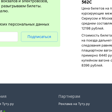
плюс в том, что не требуется быть на вокзале и приобретать ж/д б
вокзалов и электровозов,
562С
упна почти для всех заказов,
исключение составляют поезда
желе
, разыгрываем билеты.
Цена билетов на п
нужен оригинал удостоверения личности, указанный в электронном
делю.
курсирующие ме
нной регистрации еще и распечатка посадочного купона.
Сириусом и Москв
среднем составля
моих персональных данных
12198 рублей.
Стоимость билета
Подписаться
на поезда дальнег
следования равняе
плацкартном ваго
примерно 6440 ру
купейном вагоне 
8396 рублей.
ния
Партнерам
 Туту.ру
Реклама на Туту.ру
ии