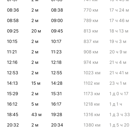
08:36
2
м
08:38
770
км
17
ч 24
м
08:58
2
м
09:00
789
км
17
ч 46
м
09:25
20
м
09:45
813
км
18
ч 13
м
10:15
2
м
10:17
837
км
19
ч 3
м
11:21
2
м
11:23
908
км
20
ч 9
м
12:16
2
м
12:18
974
км
21
ч 4
м
12:53
2
м
12:55
1023
км
21
ч 41
м
14:13
15
м
14:28
1102
км
23
ч 1
м
15:29
2
м
15:31
1173
км
1
д 0
ч 17
16:12
5
м
16:17
1218
км
1
д 1
ч
18:45
43
м
19:28
1316
км
1
д 3
ч 33
20:32
2
м
20:34
1380
км
1
д 5
ч 20