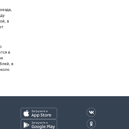
илет на
зных
оезда,
 жд
жду
ой, в
ет
о
тся в
не
блей, в
около