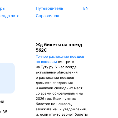
уры
Путеводитель
EN
енда авто
Справочная
Жд билеты на поезд
562С
Точное расписание поездов
по вокзалам
смотрите
на Туту.ру. У нас всегда
актуальные обновления
о расписании поездов
дальнего следования
и наличии свободных мест
со всеми обновлениями на
2026 год. Если нужных
ий
билетов не нашлось,
закажите наши уведомления,
т 35
и, если кто-то вернет билеты