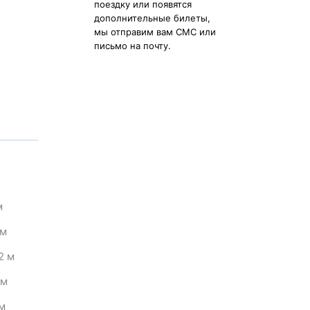
поездку или появятся
дополнительные билеты,
мы отправим вам СМС или
письмо на почту.
м
м
2
м
м
м