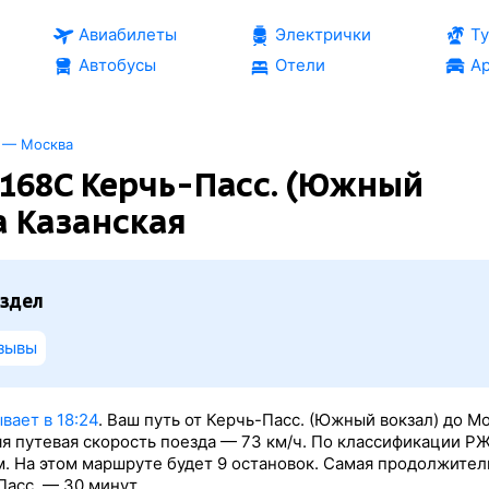
Авиабилеты
Электрички
Т
Автобусы
Отели
Ар
 — Москва
168С Керчь-Пасс. (Южный
а Казанская
здел
зывы
вает в 18:24
. Ваш путь от Керчь-Пасс. (Южный вокзал) до М
я путевая скорость поезда — 73 км/ч. По классификации Р
м. На этом маршруте будет 9 остановок. Самая продолжител
Пасс. — 30 минут.