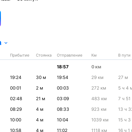
а
Прибытие
Стоянка
Отправление
Км
В пути
18:57
0
км
19:24
30
м
19:54
29
км
27
м
00:01
2
м
00:03
272
км
5
ч 4
02:48
21
м
03:09
483
км
7
ч 51
08:29
4
м
08:33
923
км
13
ч 3
10:00
4
м
10:04
1039
км
15
ч 3
10:58
4
м
11:02
1118
км
16
ч 1