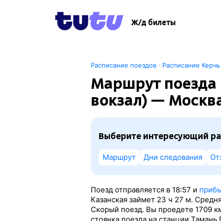
Ж/д билеты
·
Расписание поездов
Расписание Керчь
Маршрут поезда 
вокзал) — Москв
Выберите интересующий ра
Маршрут
Дни следования
От
Поезд отправляется в 18:57 и
прибы
Казанская займет 23
ч 27
м. Средня
Скорый поезд. Вы проедете 1709 к
стоянка поезда на станции Тамань 