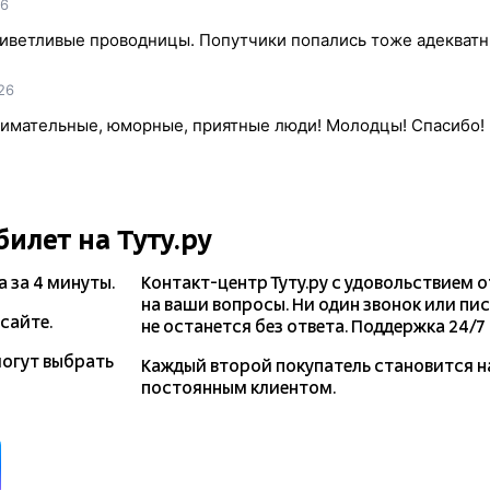
26
риветливые проводницы. Попутчики попались тоже адекватн
26
нимательные, юморные, приятные люди! Молодцы! Спасибо!
билет на Туту.ру
а
за 4 минуты.
Контакт-центр Туту.ру с удовольствием 
на ваши вопросы. Ни один звонок или пи
сайте.
не останется без ответа. Поддержка 24/7 н
могут выбрать
Каждый второй покупатель становится 
постоянным клиентом.