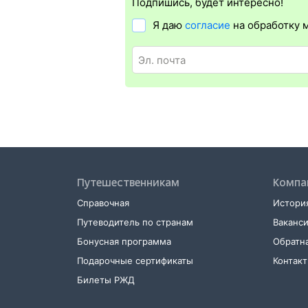
отсутствия электронной регистрации ещ
Подпишись, будет интересно!
Я даю
согласие
на обработку 
Путешественникам
Компа
Справочная
История
Путеводитель по странам
Ваканс
Бонусная программа
Обратна
Подарочные сертификаты
Контак
Билеты РЖД