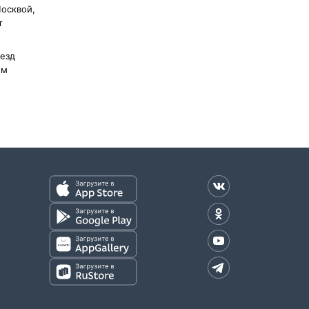
осквой,
т
оезд
ом