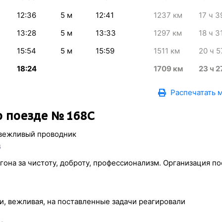
12:36
5
м
12:41
1237
км
17
ч 3
13:28
5
м
13:33
1297
км
18
ч 3
15:54
5
м
15:59
1511
км
20
ч 5
18:24
1709
км
23
ч 2
Распечатать 
 поезде № 168С
 вежливый проводник
6
она за чистоту, доброту, профессионализм. Организация по
, вежливая, на поставленные задачи реагировали