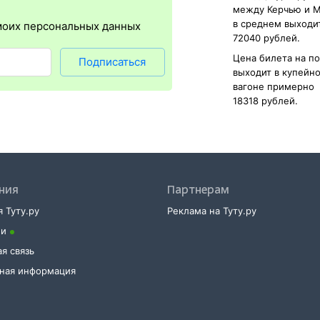
е и распечатка посадочного купона.
между Керчью и М
в среднем выходи
моих персональных данных
72040 рублей.
Цена билета на п
Подписаться
выходит в купейн
вагоне примерно
18318 рублей.
ния
Партнерам
 Туту.ру
Реклама на Туту.ру
ии
я связь
тная информация