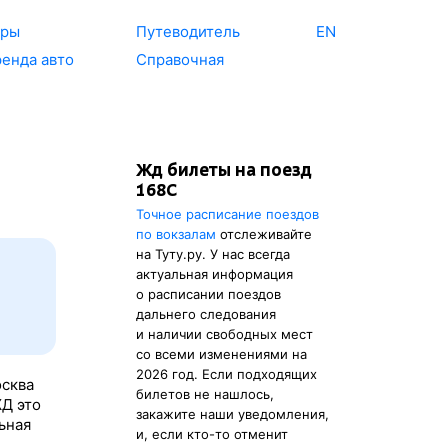
уры
Путеводитель
EN
енда авто
Справочная
Жд билеты на поезд
168С
Точное расписание поездов
по вокзалам
отслеживайте
на Туту.ру. У нас всегда
актуальная информация
о расписании поездов
дальнего следования
и наличии свободных мест
со всеми изменениями на
2026 год. Если подходящих
осква
билетов не нашлось,
ЖД это
закажите наши уведомления,
ьная
и, если кто-то отменит