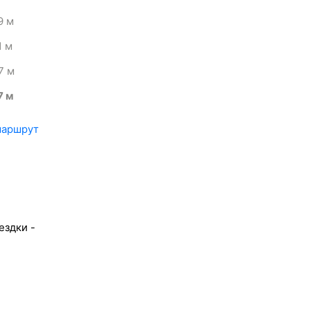
9
м
1
м
7
м
7
м
маршрут
ездки -