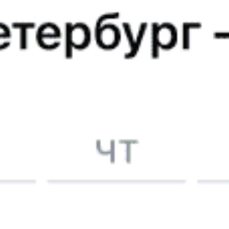
Вагон старенький, но вполне приемлемо для не долгой
поездки. Кондиционер включали. Проводник
внимательный.
ГАЛИНА К., дата поездки 14 июля 2026
Ужасно, все вагоны в составе поезда старые, в жару нет
кондиционера, это просто невозможно ехать
Светлана Б., дата поездки 23 июня 2026
Поезд устаревший. Розетка одна на купе плацкарта.
Оценила новые одеяла! В последнем купе перед
туалетом что- то сильно дребезжало, мешало спать.
Идёт больше 12 часов, долгие остановки. Время
отправления удобное.
Лада М., дата поездки 20 мая 2026
5 причин купить
ж/д
билет
на Туту.ру