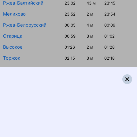
Ржев-Балтийский
23:02
43
м
23:45
Мелихово
23:52
2
м
23:54
Ржев-Белорусский
00:05
4
м
00:09
Старица
00:59
3
м
01:02
Высокое
01:26
2
м
01:28
Торжок
02:15
3
м
02:18
Вышний Волочёк
04:21
1
м
04:22
Бологое-Московское
04:58
39
м
05:37
Угловка
06:14
17
м
06:31
Окуловка
06:46
1
м
06:47
Малая Вишера
07:35
1
м
07:36
Чудово-1 (Московское)
08:04
1
м
08:05
Санкт-Петербург-Главн.
10:15