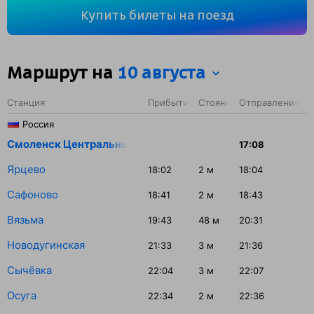
Вы проедете 878 км. На этом маршруте будет 18
Купить билеты на поезд
остановок. Самая продолжительная стоянка поезда
на станции Вязьма — 48 минут.
Маршрут на
10 августа
Станция
Прибытие
Стоянка
Отправление
Россия
Смоленск Центральный
17:08
Ярцево
18:02
2
м
18:04
Сафоново
18:41
2
м
18:43
Вязьма
19:43
48
м
20:31
Новодугинская
21:33
3
м
21:36
Сычёвка
22:04
3
м
22:07
Осуга
22:34
2
м
22:36