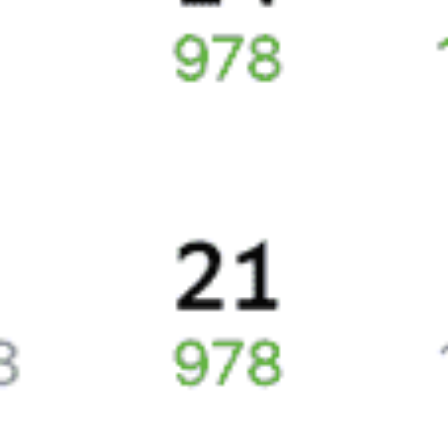
данных
заказов,
исключение составляют поезда
железных дорог СНГ.
Для посадки в поезд понадобится оригинал удостоверения
личности, указанный в электронном жд билете. А в случае
отсутствия электронной регистрации еще и распечатка
посадочного купона.
Подписаться
Сколько стоят билеты на поезд 088А
Покупка билетов на поезда, курсирующие между Смоленском и
Санкт-Петербургом, в среднем будет составлять 3260 рублей.
Стоимость билета на поезда дальнего следования будет
составлять в плацкартном вагоне приблизительно 3954 рубля, в
купейном вагоне приблизительно 7061 рубль.
Жд билеты на поезд 088А
Точное расписание поездов по вокзалам
смотрите на Туту.ру.
У нас всегда актуальная информация о расписании поездов
дальнего следования и наличии свободных мест со всеми
обновлениями на 2026 год. Если нужных билетов не нашлось,