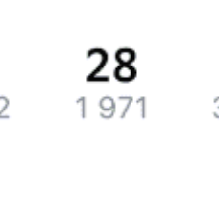
закажите наши уведомления, и, если кто-то отменит поездку
или появятся дополнительные места, мы отправим вам СМС или
письмо на почту.
Путешественникам
Справочная
Путеводитель по странам
Бонусная программа
Подарочные сертификаты
Билеты РЖД
Компания
История Туту.ру
Вакансии