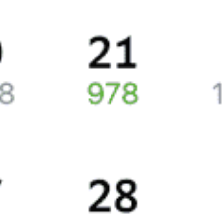
Калининградом и Москвой, в среднем будет составлять
5819 рублей.
Стоимость жд билета составляет в плацкартном вагоне
приблизительно 4126 рублей, в купейном вагоне около
7512 рублей.
Жд билеты из Калининграда в Москву
Точное расписание поездов по вокзалам
отслеживайте
на Туту.ру. У нас всегда актуальная информация о расписании
поездов дальнего следования и наличии свободных мест
со всеми изменениями на 2026 год. Если нужных билетов
не оказалось, закажите наши уведомления, и, если кто-то
отменит поездку или появятся дополнительные билеты,
мы пришлем вам СМС или письмо на почту.
Путешественникам