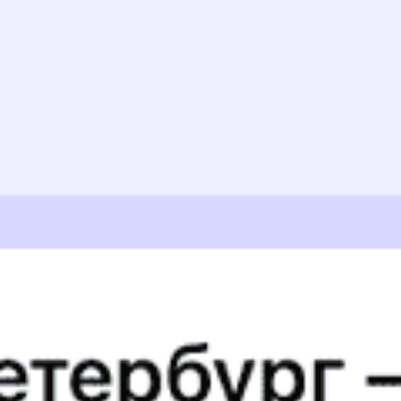
Распечатать маршрут
Отзывы пассажиров о поезде №
148Ч
Очень не удобный и душный вагон
МАКСИМ И., дата поездки 27 марта 2026
Все было замечательно! спасибо проводнику за теплое
отношение к пассажирам!
Yauheni A., дата поездки 30 января 2026
Фото нету, все было хорошо. Вагоны конечно
старенькие, но было чисто и хорошо. Спасибо.
Андрей М., дата поездки 30 декабря 2025
Очень хорошо доехала, белье чистое, матрас мягкий,
подушка и одеяла хорошие, удобные. Персонал
приветливый отзывчивый! Стакан и горячая вода
бесплатно.
Екатерина Б., дата поездки 3 ноября 2025