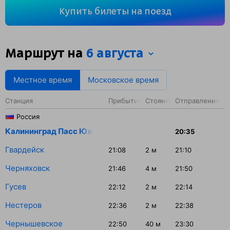
поезд. Вы проедете 1286 км. На этом маршруте будет 15
Купить билеты на поезд
остановок. Самая продолжительная стоянка поезда
на станции Чернышевское — 40 минут.
Маршрут на
6 августа
Местное время
Московское время
Станция
Прибытие
Стоянка
Отправление
Россия
Калининград Пасс Южный
20:35
Гвардейск
21:08
2
м
21:10
Черняховск
21:46
4
м
21:50
Гусев
22:12
2
м
22:14
Нестеров
22:36
2
м
22:38
Чернышевское
22:50
40
м
23:30