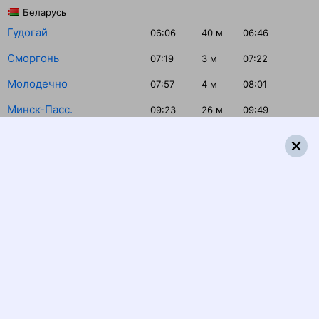
Беларусь
Гудогай
06:06
40
м
06:46
Сморгонь
07:19
3
м
07:22
Молодечно
07:57
4
м
08:01
Минск-Пасс.
09:23
26
м
09:49
Борисов
10:44
2
м
10:46
Орша-Центральная
12:20
17
м
12:37
Россия
Смоленск Центральный
13:57
10
м
14:07
Сафоново
15:21
2
м
15:23
Вязьма
16:12
26
м
16:38
Гагарин
17:23
3
м
17:26
Москва Белорусская
19:44