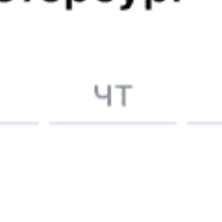
Межсезонье, вагон 13, в вагоне чисто, пассажиров мало,
персонал вежливый, внимательный.
Наталья Е., дата поездки 25 октября 2025
5 причин купить
ж/д
билет
на Туту.ру
Быстрая и удобная
онлайн-покупка
за 4 минуты.
Без обязательной регистрации на сайте.
Интерактивные схемы вагонов помогут выбрать
лучшее место.
Контакт-центр Туту.ру с удовольствием ответит
на ваши вопросы. Ни один звонок или письмо
не останется без ответа. Поддержка 24/7 на Туту.
Каждый второй покупатель становится нашим
постоянным клиентом.