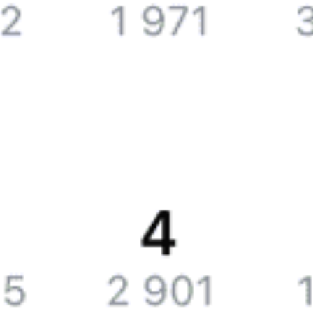
Справочная
Путеводитель по странам
Бонусная программа
Подарочные сертификаты
Билеты РЖД
Компания
История Туту.ру
Вакансии
Обратная связь
Контактная информация
Партнерам
Реклама на Туту.ру