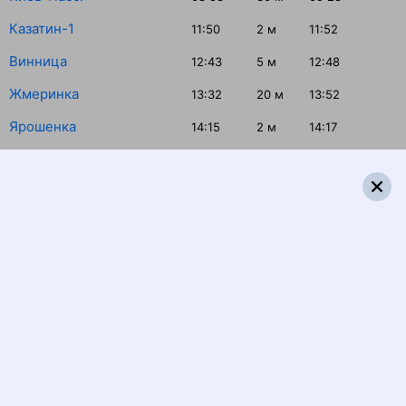
Казатин-1
11:50
2
м
11:52
Винница
12:43
5
м
12:48
Жмеринка
13:32
20
м
13:52
Ярошенка
14:15
2
м
14:17
Вапнярка
15:07
2
м
15:09
Рудница
15:35
2
м
15:37
Кодыма
15:55
2
м
15:57
Слободка
16:25
2
м
16:27
Подольск
16:52
3
м
16:55
Раздельная-1
18:24
2
м
18:26
Одесса-Главная
19:50
Распечатать маршрут