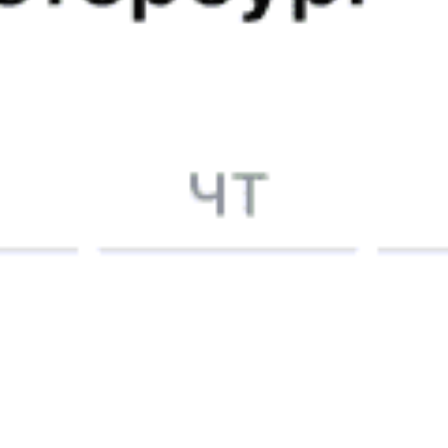
Мне повезло, вагон оказался новый или после ремонта,
но в очень хорошем состоянии : тепло нигде не дуло,
постельное бельё чистое, матрас и подушка очень
хорошие в общем всё хорошо за исключением отсуствя
биотуалета, а для пожилых людей и детей это не мало
значит.
Яков К., дата поездки 5 февраля 2019
5 причин купить
ж/д
билет
на Туту.ру
Быстрая и удобная
онлайн-покупка
за 4 минуты.
Без обязательной регистрации на сайте.
Интерактивные схемы вагонов помогут выбрать
лучшее место.
Контакт-центр Туту.ру с удовольствием ответит