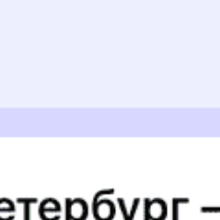
Отзывы пассажиров о поезде №
023М
Удивила новизна вагонов! Спасибо, что обновили!
Юрий М., дата поездки 6 октября 2019
Вагон старый, на мое мнение цена проезда слишком
велика
Анатолий С., дата поездки 2 сентября 2019
Старый вагон, занавеси висят на чесном слове. Не были
выданы одеяла: при температуре +8 в купе было
холодно. Проводница сказала, что в августе одеяла не
положены... К окончанию поездки выяснилось что у нас
пропали деньги. Сделано было профессионально, из
купе никто не выходил. Кража видимо произошла когда
все уже спали
alexey k., дата поездки 4 августа 2019
Вагон № 8 новый, комфортабельный.
, дата поездки 28 мая 2019