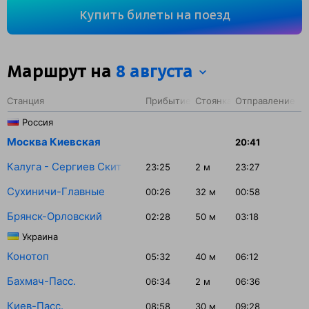
1527 км. На этом маршруте будет 16 остановок. Самая
Купить билеты на поезд
продолжительная стоянка поезда на станции Брянск-
Орловский — 50 минут.
Маршрут на
8 августа
Станция
Прибытие
Стоянка
Отправление
Россия
Москва Киевская
20:41
Калуга - Сергиев Скит (бывш. Калуга-2)
23:25
2
м
23:27
Сухиничи-Главные
00:26
32
м
00:58
Брянск-Орловский
02:28
50
м
03:18
Украина
Конотоп
05:32
40
м
06:12
Бахмач-Пасс.
06:34
2
м
06:36
Киев-Пасс.
08:58
30
м
09:28