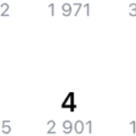
Справочная
Путеводитель по странам
Бонусная программа
Подарочные сертификаты
Билеты РЖД
Компания
История Туту.ру
Вакансии
Обратная связь
Контактная информация
Партнерам
Реклама на Туту.ру