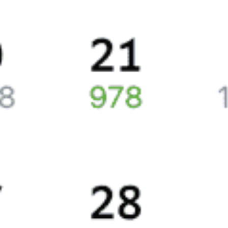
Сколько стоят билеты на поезд 023М Одесса
Цена билетов на поезда, курсирующие между Москвой и
Одессой, в среднем будет составлять 0 рублей.
Стоимость билета на поезд РЖД будет составлять
Жд билеты на поезд 023М Одесса
Точное расписание поездов по вокзалам
смотрите на Туту.ру.
У нас всегда актуальная информация о расписании поездов
дальнего следования и наличии свободных мест со всеми
обновлениями на 2026 год. Если подходящих билетов
не оказалось, закажите наши уведомления, и, если кто-то
откажется от поездки или появятся дополнительные места,
мы отправим вам СМС или письмо на почту.
Путешественникам