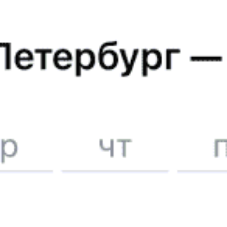
Быстрая и удобная
онлайн-покупка
за 4 минуты.
Без обязательной регистрации на сайте.
Интерактивные схемы вагонов помогут выбрать
лучшее место.
Контакт-центр Туту.ру с удовольствием ответит
на ваши вопросы. Ни один звонок или письмо
не останется без ответа. Поддержка 24/7 на Туту.
Каждый второй покупатель становится нашим
постоянным клиентом.
Купить билеты на поезд
Частые вопросы
Как купить ж/д билет на поезд 113М по маршруту Москва
—Краснодар