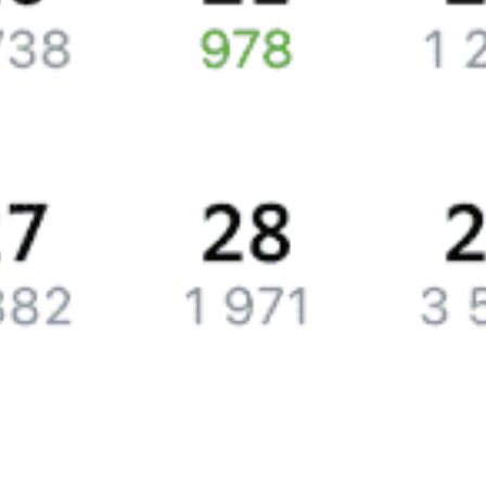
вам СМС или письмо на почту.
Путешественникам
Справочная
Путеводитель по странам
Бонусная программа
Подарочные сертификаты
Билеты РЖД
Компания
История Туту.ру
Вакансии
Обратная связь