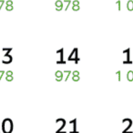
понадобится оригинал удостоверения личности, указанный
в электронном ж/д билете. А в случае отсутствия электронной
регистрации еще и распечатка посадочного купона.
Подписаться
Сколько стоят билеты Москва—Краснодар
Цена билетов на поезда, курсирующие между Москвой и
Краснодаром, в среднем составляет 7754 рубля.
Стоимость жд билета составляет в плацкартном вагоне около
5054 рубля, в купейном вагоне около 7546 рублей.
Жд билеты из Москвы в Краснодар
Точное расписание поездов по вокзалам
смотрите на Туту.ру.
У нас всегда актуальные обновления о расписании поездов
дальнего следования и наличии свободных мест со всеми
изменениями на 2026 год. Если нужных билетов не оказалось,
закажите наши уведомления, и, если кто-то откажется
от поездки или появятся дополнительные места, мы пришлем