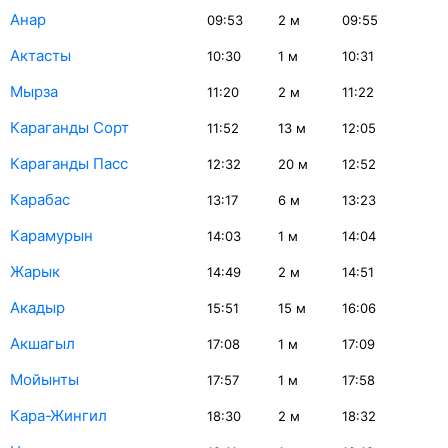
Анар
09:53
2
м
09:55
Актасты
10:30
1
м
10:31
Мырза
11:20
2
м
11:22
Караганды Сорт
11:52
13
м
12:05
Караганды Пасс
12:32
20
м
12:52
Карабас
13:17
6
м
13:23
Карамурын
14:03
1
м
14:04
Жарык
14:49
2
м
14:51
Акадыр
15:51
15
м
16:06
Акшагыл
17:08
1
м
17:09
Мойынты
17:57
1
м
17:58
Кара-Жингил
18:30
2
м
18:32