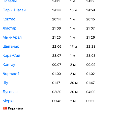
Новалы
19:11
1
м
19:12
Сары-Шаган
19:44
15
м
19:59
Коктас
20:14
1
м
20:15
Жастар
21:06
1
м
21:07
Мын-Арал
21:25
1
м
21:26
Шыганак
22:06
17
м
22:23
Кара-Сай
23:07
1
м
23:08
Хантау
00:07
2
м
00:09
Берлик-1
01:00
2
м
01:02
Шу
01:17
30
м
01:47
Луговая
03:30
30
м
04:00
Мерке
05:48
2
м
05:50
Киргизия