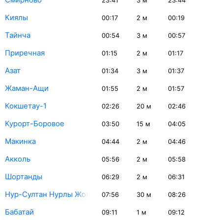
23:41
3
м
23:44
Киялы
00:17
2
м
00:19
Тайнча
00:54
3
м
00:57
Приречная
01:15
2
м
01:17
Азат
01:34
3
м
01:37
Жаман-Ащи
01:55
2
м
01:57
Кокшетау-1
02:26
20
м
02:46
Курорт-Боровое
03:50
15
м
04:05
Макинка
04:44
2
м
04:46
Акколь
05:56
2
м
05:58
Шортанды
06:29
2
м
06:31
Нур-Султан Нурлы Жол
07:56
30
м
08:26
Бабатай
09:11
1
м
09:12