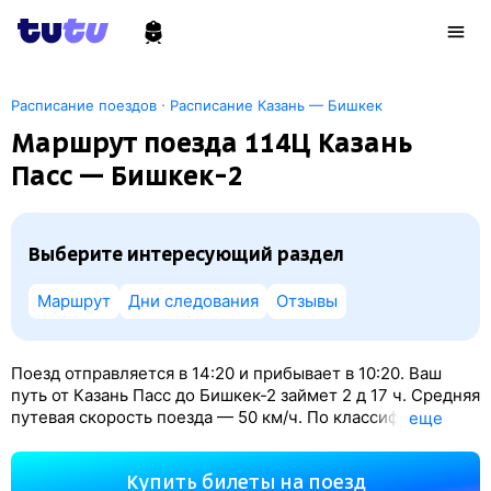
·
Расписание поездов
Расписание Казань — Бишкек
Маршрут поезда 114Ц Казань
Пасс — Бишкек-2
Выберите интересующий раздел
Маршрут
Дни следования
Отзывы
Поезд отправляется в 14:20 и прибывает в 10:20. Ваш
путь от Казань Пасс до Бишкек-2 займет 2
д 17
ч. Средняя
путевая скорость поезда — 50 км/ч. По классификации
eще
РЖД это Скорый поезд. Вы проедете 3278 км. На этом
маршруте будет 57 остановок. Самая продолжительная
Купить билеты на поезд
стоянка поезда на станции Петухово — 100 минут.