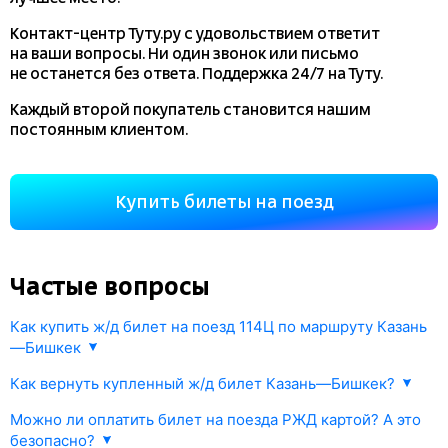
Контакт-центр Туту.ру с удовольствием ответит
на ваши вопросы. Ни один звонок или письмо
не останется без ответа. Поддержка 24/7 на Туту.
Каждый второй покупатель становится нашим
постоянным клиентом.
Купить билеты на поезд
Частые вопросы
Как купить ж/д билет на поезд 114Ц по маршруту Казань
—Бишкек
1. Укажите маршрут поезда Казань—Бишкек и дату поездки.
Как вернуть купленный ж/д билет Казань—Бишкек?
В ответ мы найдем информацию РЖД о наличии жд билетов
Любой купленный на
tutu.ru
билет можно сдать
онлайн
и их стоимости.
Можно ли оплатить билет на поезда РЖД картой? А это
в соответствии с правилами РЖД.
безопасно?
2. Выберите поезд 114Ц , либо другой подходящий вам поезд,