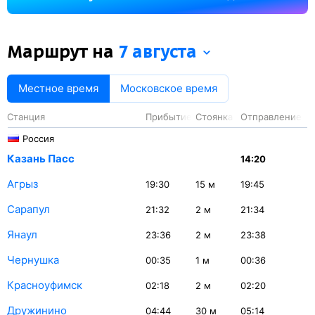
Маршрут на
7 августа
Местное время
Московское время
Станция
Прибытие
Стоянка
Отправление
Россия
Казань Пасс
14:20
Агрыз
19:30
15
м
19:45
Сарапул
21:32
2
м
21:34
Янаул
23:36
2
м
23:38
Чернушка
00:35
1
м
00:36
Красноуфимск
02:18
2
м
02:20
Дружинино
04:44
30
м
05:14