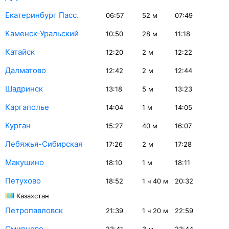
Екатеринбург Пасс.
06:57
52
м
07:49
Каменск-Уральский
10:50
28
м
11:18
Катайск
12:20
2
м
12:22
Далматово
12:42
2
м
12:44
Шадринск
13:18
5
м
13:23
Каргаполье
14:04
1
м
14:05
Курган
15:27
40
м
16:07
Лебяжья-Сибирская
17:26
2
м
17:28
Макушино
18:10
1
м
18:11
Петухово
18:52
1
ч 40
м
20:32
Казахстан
Петропавловск
21:39
1
ч 20
м
22:59
Смирново