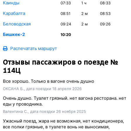
Каинды
07:33
1
ч
08:33
Карабалта
08:51
2
м
08:53
Беловодская
09:24
2
м
09:26
Бишкек-2
10:20
Распечатать маршрут
Отзывы пассажиров о поезде №
114Ц
Все хорошо. Только в вагоне очень душно
ОКСАНА Б., дата поездки 18 апреля 2026
Очень душно. Туалет грязный. нет вагона ресторана. нет
еды у проводника.
Валентина С., дата поездки 26 ноября 2025
Ужасный поезд, жара не возможная, нет кондиционера,
все полки грязные, в туалете вонь не выносимая,