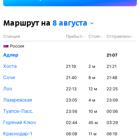
на станции Воронеж-1 — 47 минут.
Маршрут на
8 августа
Станция
Прибытие
Стоянка
Отправление
Россия
Адлер
21:07
Хоста
21:19
2
м
21:21
Сочи
21:40
8
м
21:48
Лоо
22:13
12
м
22:25
Лазаревская
23:05
4
м
23:09
Туапсе-Пасс.
23:56
10
м
00:06
Горячий Ключ
02:44
45
м
03:29
Краснодар-1
06:08
11
м
06:19