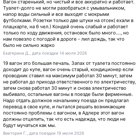
Вагон старенький, но чистый и все аккуратно и работает.
Туалет-долго не могли разобраться с умывальником,
напор воды сильный и все выходят с мокрыми
футболками. Розетки только две штуки на отсек( ехали в
плацкарте, на 6 чел.) Кондей очень слабый и работает
только по ходу движения, остановок было много...., но
нам повезло с погодой в дороге - лил дождь, так что
было не сильно жарко
Екатерина Д., дата поездки 14 июля 2026
19 вагон это большая печаль. Запах от туалета постоянно
доходит до купе, вагон очень старый, кондиционер если
проводник ставил на максимум работал 30 минут, затем
не работал до прихода ответственного по электричеству,
затем снова работал 30 минут и снова электричество
выбивало, остальные вагоны в поезде были фирменные.
Надо отдать должное начальнику поезда он предлагал
перевод в свое купе, и пытался решать возникающие
постоянно проблемы с вагоном, в Адлере этот вагон
должны отцепить, так что есть надежда, что люди не
будут мучаться как мы.
Виктория Г., дата поездки 19 июля 2026