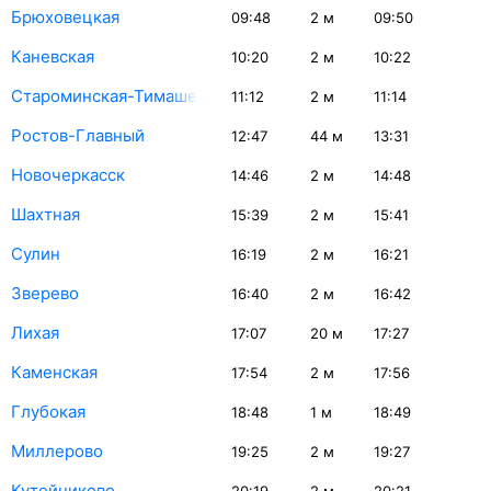
Брюховецкая
09:48
2
м
09:50
Каневская
10:20
2
м
10:22
Староминская-Тимашевская
11:12
2
м
11:14
Ростов-Главный
12:47
44
м
13:31
Новочеркасск
14:46
2
м
14:48
Шахтная
15:39
2
м
15:41
Сулин
16:19
2
м
16:21
Зверево
16:40
2
м
16:42
Лихая
17:07
20
м
17:27
Каменская
17:54
2
м
17:56
Глубокая
18:48
1
м
18:49
Миллерово
19:25
2
м
19:27
Кутейниково