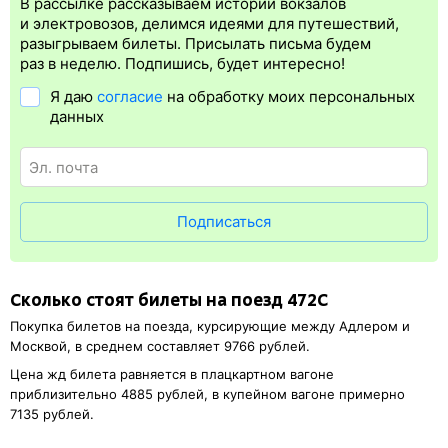
В рассылке рассказываем истории вокзалов
Электронная регистрация
производится
сразу
после оплаты
и электровозов, делимся идеями для путешествий,
билета.
Электронная регистрация
— это опция, которая
разыгрываем билеты. Присылать письма будем
упрощает жизнь пассажиру. Её бонус в том, что не требуется
раз в неделю. Подпишись, будет интересно!
ехать на вокзал и покупать ж/д билет на бланке.
Электронная
Я даю
согласие
на обработку моих персональных
регистрация
доступна почти для всех заказов,
исключение
данных
составляют поезда
железных дорог СНГ. Для посадки в поезд
будет нужен оригинал удостоверения личности, указанный
в электронном жд билете. А в случае отсутствия электронной
регистрации еще и распечатка посадочного купона.
Подписаться
Сколько стоят билеты на поезд 472С
Покупка билетов на поезда, курсирующие между Адлером и
Москвой, в среднем составляет 9766 рублей.
Цена жд билета равняется в плацкартном вагоне
приблизительно 4885 рублей, в купейном вагоне примерно
7135 рублей.