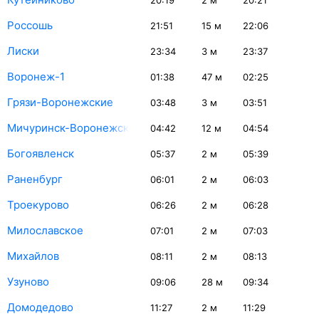
20:19
2
м
20:21
Россошь
21:51
15
м
22:06
Лиски
23:34
3
м
23:37
Воронеж-1
01:38
47
м
02:25
Грязи-Воронежские
03:48
3
м
03:51
Мичуринск-Воронежский
04:42
12
м
04:54
Богоявленск
05:37
2
м
05:39
Раненбург
06:01
2
м
06:03
Троекурово
06:26
2
м
06:28
Милославское
07:01
2
м
07:03
Михайлов
08:11
2
м
08:13
Узуново
09:06
28
м
09:34
Домодедово
11:27
2
м
11:29