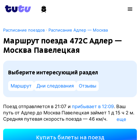
·
Расписание поездов
Расписание Адлер — Москва
Маршрут поезда 472С Адлер —
Москва Павелецкая
Выберите интересующий раздел
Маршрут
Дни следования
Отзывы
Поезд отправляется в 21:07 и
прибывает в 12:09
. Ваш
путь от Адлер до Москва Павелецкая займет 1
д 15
ч 2
м.
Средняя путевая скорость поезда — 46 км/ч.
eще
По классификации РЖД это Пассажирский поезд.
Вы проедете 1785 км. На этом маршруте будет 32
Купить билеты на поезд
остановки. Самая продолжительная стоянка поезда