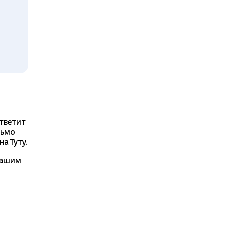
ответит
сьмо
а Туту.
нашим