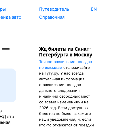
уры
Путеводитель
EN
енда авто
Справочная
. —
Жд билеты из Санкт-
Петербурга в Москву
Точное расписание поездов
по вокзалам
отслеживайте
на Туту.ру. У нас всегда
актуальная информация
о расписании поездов
дальнего следования
и наличии свободных мест
со всеми изменениями на
2026 год. Если доступных
а
билетов не было, закажите
РЖД это
наши уведомления, и, если
льная
кто-то откажется от поездки