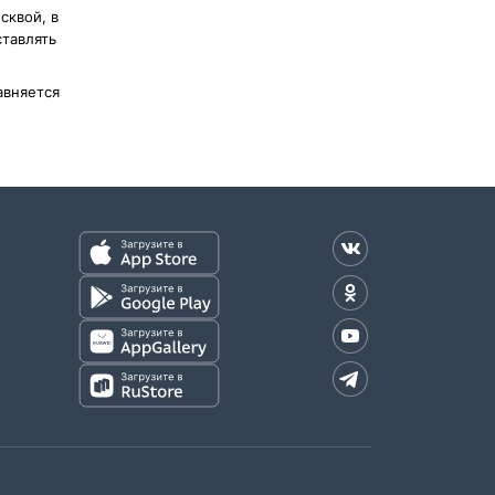
сквой, в
ставлять
авняется