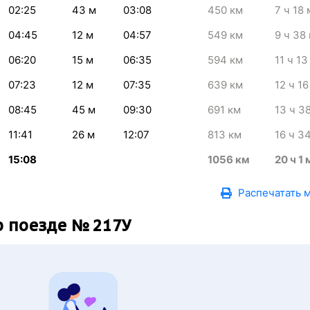
02:25
43
м
03:08
450
км
7
ч 18
04:45
12
м
04:57
549
км
9
ч 38
06:20
15
м
06:35
594
км
11
ч 13
07:23
12
м
07:35
639
км
12
ч 16
08:45
45
м
09:30
691
км
13
ч 3
11:41
26
м
12:07
813
км
16
ч 3
15:08
1056
км
20
ч 1
Распечатать 
 поезде № 217У