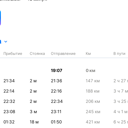
а
Прибытие
Стоянка
Отправление
Км
В пути
19:07
0
км
21:34
2
м
21:36
147
км
2
ч 27
22:14
2
м
22:16
188
км
3
ч 7
м
22:32
2
м
22:34
206
км
3
ч 25
23:08
3
м
23:11
245
км
4
ч 1
м
01:32
18
м
01:50
421
км
6
ч 25