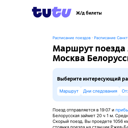
Ж/д билеты
·
Расписание поездов
Расписание Санк
Маршрут поезда 
Москва Белорусс
Выберите интересующий ра
Маршрут
Дни следования
От
Поезд отправляется в 19:07 и
прибы
Белорусская займет 20
ч 1
м. Средн
Скорый поезд. Вы проедете 1056 к
стоянка поезда на станции Ржев-Б