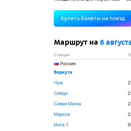
Купить билеты на поезд
Маршрут на
6 август
Станция
П
Россия
Воркута
Чум
2
Сейда
2
Сивая Маска
2
Марков
2
Инта-1
0