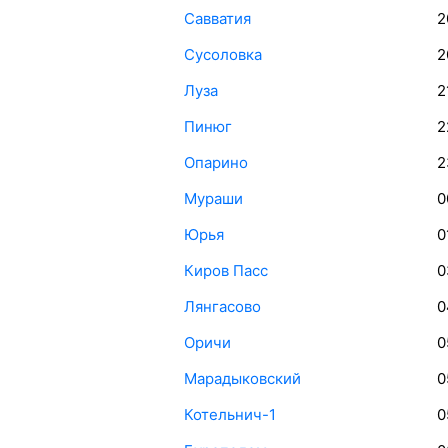
Савватия
2
Сусоловка
2
Луза
2
Пинюг
2
Опарино
2
Мураши
0
Юрья
0
Киров Пасс
0
Лянгасово
0
Оричи
0
Марадыковский
0
Котельнич-1
0