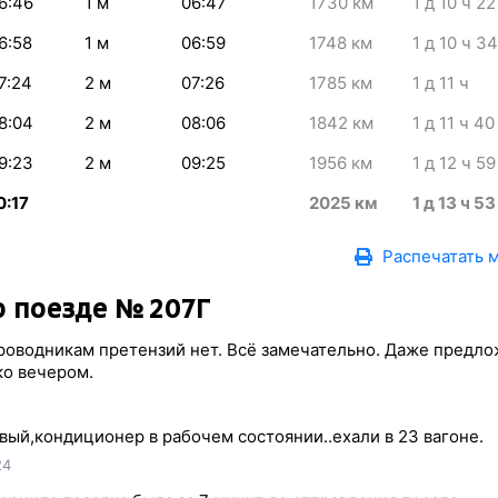
6:46
1
м
06:47
1730
км
1
д 10
ч 22
6:58
1
м
06:59
1748
км
1
д 10
ч 34
7:24
2
м
07:26
1785
км
1
д 11
ч
8:04
2
м
08:06
1842
км
1
д 11
ч 40
9:23
2
м
09:25
1956
км
1
д 12
ч 59
0:17
2025
км
1
д 13
ч 53
Распечатать 
 поезде № 207Г
проводникам претензий нет. Всё замечательно. Даже предл
рко вечером.
ый,кондиционер в рабочем состоянии..ехали в 23 вагоне.
24