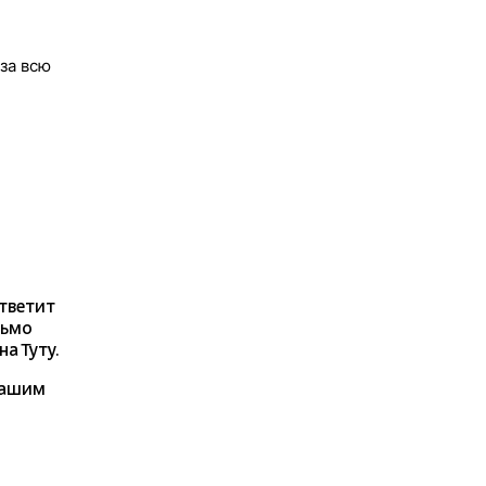
за всю
ответит
сьмо
а Туту.
нашим