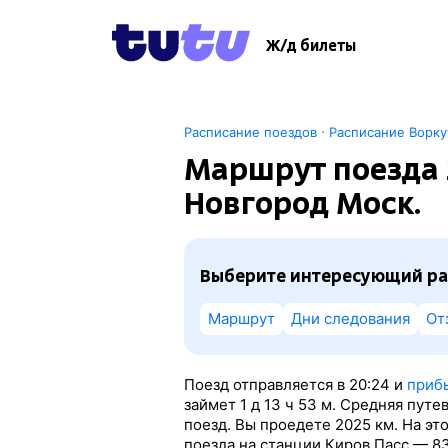
Ж/д билеты
·
Расписание поездов
Расписание Ворк
Маршрут поезда 
Новгород Моск.
Выберите интересующий ра
Маршрут
Дни следования
От
Поезд отправляется в 20:24 и
прибы
займет 1
д 13
ч 53
м. Средняя путе
поезд. Вы проедете 2025 км. На э
поезда на станции Киров Пасс — 8