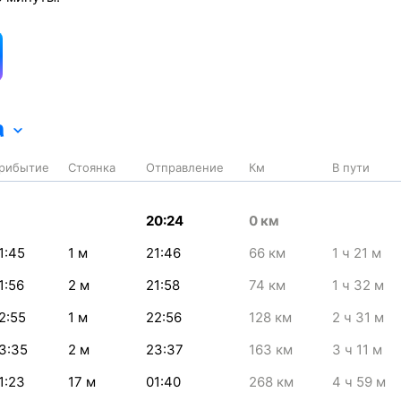
а
рибытие
Стоянка
Отправление
Км
В пути
20:24
0
км
1:45
1
м
21:46
66
км
1
ч 21
м
1:56
2
м
21:58
74
км
1
ч 32
м
2:55
1
м
22:56
128
км
2
ч 31
м
3:35
2
м
23:37
163
км
3
ч 11
м
1:23
17
м
01:40
268
км
4
ч 59
м