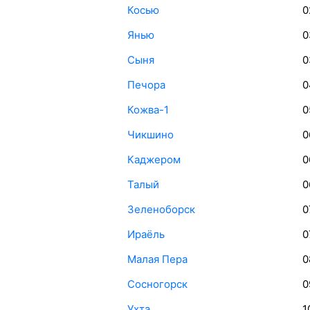
Косью
0
Янью
0
Сыня
0
Печора
0
Кожва-1
0
Чикшино
0
Каджером
0
Талый
0
Зеленоборск
0
Ираёль
0
Малая Пера
0
Сосногорск
0
Ухта
1