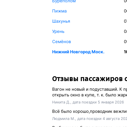
Буреполом
0
Пижма
0
Шахунья
0
Урень
0
Семёнов
0
Нижний Новгород Моск.
1
Отзывы пассажиров о
Вагон не новый и подуставший. К 
открыть окно в купе, т. к. было жа
Никита Д., дата поездки 5 января 2026
Всё было хорошо,проводник вежлив
Людмила М., дата поездки 4 августа 20