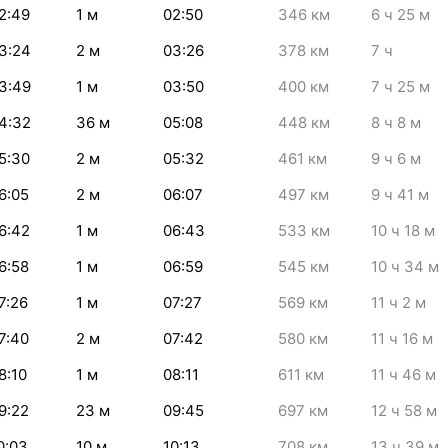
2:49
1
м
02:50
346
км
6
ч 25
м
3:24
2
м
03:26
378
км
7
ч
3:49
1
м
03:50
400
км
7
ч 25
м
4:32
36
м
05:08
448
км
8
ч 8
м
5:30
2
м
05:32
461
км
9
ч 6
м
6:05
2
м
06:07
497
км
9
ч 41
м
6:42
1
м
06:43
533
км
10
ч 18
м
6:58
1
м
06:59
545
км
10
ч 34
м
7:26
1
м
07:27
569
км
11
ч 2
м
7:40
2
м
07:42
580
км
11
ч 16
м
8:10
1
м
08:11
611
км
11
ч 46
м
9:22
23
м
09:45
697
км
12
ч 58
м
0:03
10
м
10:13
708
км
13
ч 39
м