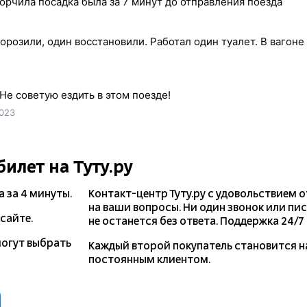
горчила посадка была за 7 минут до отправления поезда
орозили, один восстановили. Работал один туалет. В вагоне 
Не советую ездить в этом поезде!
2023
билет на Туту.ру
а
за 4 минуты.
Контакт-центр Туту.ру с удовольствием 
на ваши вопросы. Ни один звонок или пи
сайте.
не останется без ответа. Поддержка 24/7 н
могут выбрать
Каждый второй покупатель становится 
постоянным клиентом.