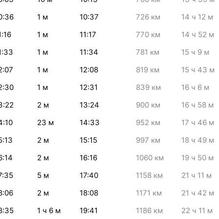
0:36
1
м
10:37
726
км
14
ч 12
м
1:16
1
м
11:17
770
км
14
ч 52
м
1:33
1
м
11:34
781
км
15
ч 9
м
2:07
1
м
12:08
819
км
15
ч 43
м
2:30
1
м
12:31
839
км
16
ч 6
м
3:22
2
м
13:24
900
км
16
ч 58
м
4:10
23
м
14:33
952
км
17
ч 46
м
5:13
2
м
15:15
997
км
18
ч 49
м
6:14
2
м
16:16
1060
км
19
ч 50
м
7:35
5
м
17:40
1158
км
21
ч 11
м
8:06
2
м
18:08
1171
км
21
ч 42
м
8:35
1
ч 6
м
19:41
1186
км
22
ч 11
м