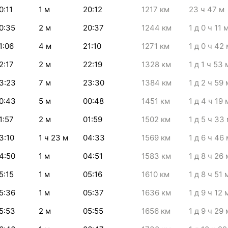
0:11
1
м
20:12
1217
км
23
ч 47
м
0:35
2
м
20:37
1244
км
1
д 0
ч 11
1:06
4
м
21:10
1271
км
1
д 0
ч 42
2:17
2
м
22:19
1328
км
1
д 1
ч 53
3:23
7
м
23:30
1384
км
1
д 2
ч 59
0:43
5
м
00:48
1451
км
1
д 4
ч 19
1:57
2
м
01:59
1502
км
1
д 5
ч 33
3:10
1
ч 23
м
04:33
1569
км
1
д 6
ч 46
4:50
1
м
04:51
1583
км
1
д 8
ч 26
5:15
1
м
05:16
1610
км
1
д 8
ч 51
5:36
1
м
05:37
1636
км
1
д 9
ч 12
5:53
2
м
05:55
1656
км
1
д 9
ч 29