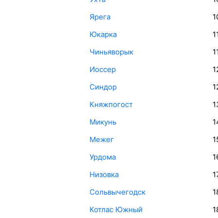
Ярега
1
Юкарка
1
Чиньяворык
1
Иоссер
1
Синдор
1
Княжпогост
1
Микунь
1
Межег
1
Урдома
1
Низовка
1
Сольвычегодск
1
Котлас Южный
1