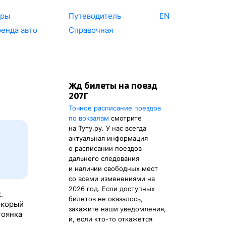
уры
Путеводитель
EN
енда авто
Справочная
Жд билеты на поезд
207Г
Точное расписание поездов
по вокзалам
смотрите
на Туту.ру. У нас всегда
актуальная информация
о расписании поездов
дальнего следования
и наличии свободных мест
со всеми изменениями на
2026 год. Если доступных
.
билетов не оказалось,
Скорый
закажите наши уведомления,
тоянка
и, если кто-то откажется