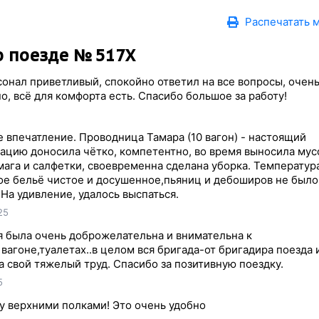
Распечатать 
 поезде № 517Х
онал приветливый, спокойно ответил на все вопросы, очен
, всё для комфорта есть. Спасибо большое за работу!
 впечатление. Проводница Тамара (10 вагон) - настоящий
ацию доносила чётко, компетентно, во время выносила мусо
мага и салфетки, своевременна сделана уборка. Температура
ое бельё чистое и досушенное,пьяниц и дебоширов не было
На удивление, удалось выспаться.
25
ия была очень доброжелательна и внимательна к
вагоне,туалетах..в целом вся бригада-от бригадира поезда 
 свой тяжелый труд. Спасибо за позитивную поездку.
5
 верхними полками! Это очень удобно