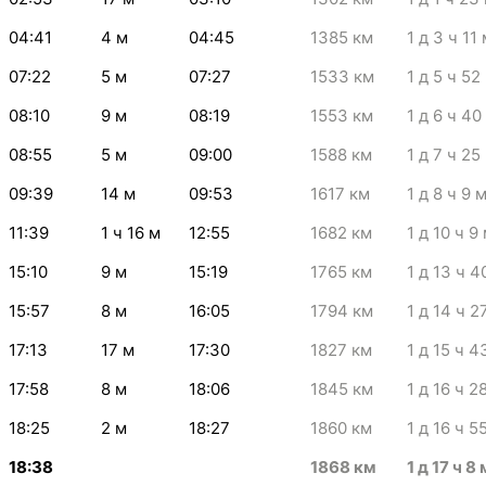
04:41
4
м
04:45
1385
км
1
д 3
ч 11
07:22
5
м
07:27
1533
км
1
д 5
ч 52
08:10
9
м
08:19
1553
км
1
д 6
ч 40
08:55
5
м
09:00
1588
км
1
д 7
ч 25
09:39
14
м
09:53
1617
км
1
д 8
ч 9
11:39
1
ч 16
м
12:55
1682
км
1
д 10
ч 9
15:10
9
м
15:19
1765
км
1
д 13
ч 4
15:57
8
м
16:05
1794
км
1
д 14
ч 2
17:13
17
м
17:30
1827
км
1
д 15
ч 4
17:58
8
м
18:06
1845
км
1
д 16
ч 2
18:25
2
м
18:27
1860
км
1
д 16
ч 5
18:38
1868
км
1
д 17
ч 8