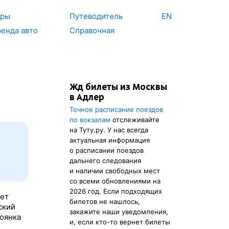
уры
Путеводитель
EN
енда авто
Справочная
Жд билеты из Москвы
в Адлер
Точное расписание поездов
по вокзалам
отслеживайте
на Туту.ру. У нас всегда
актуальная информация
о расписании поездов
дальнего следования
и наличии свободных мест
со всеми обновлениями на
2026 год. Если подходящих
мет
билетов не нашлось,
ский
закажите наши уведомления,
тоянка
и, если кто-то вернет билеты