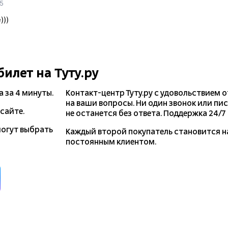
5
)))
билет на Туту.ру
а
за 4 минуты.
Контакт-центр Туту.ру с удовольствием 
на ваши вопросы. Ни один звонок или пи
сайте.
не останется без ответа. Поддержка 24/7 н
могут выбрать
Каждый второй покупатель становится 
постоянным клиентом.