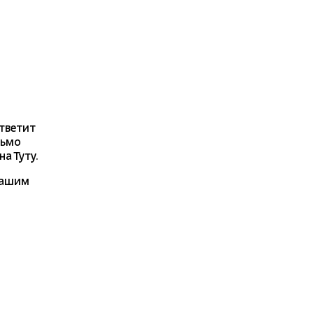
ответит
сьмо
а Туту.
нашим