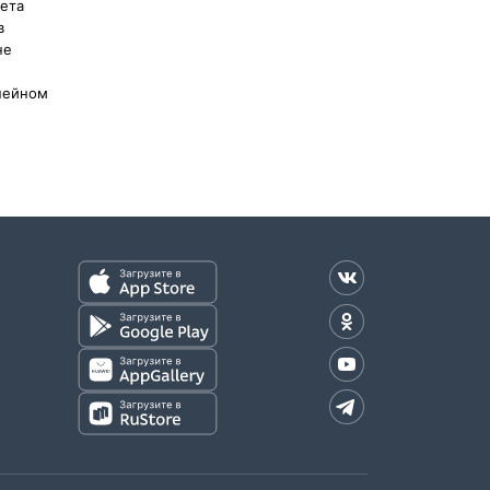
ета
в
не
упейном