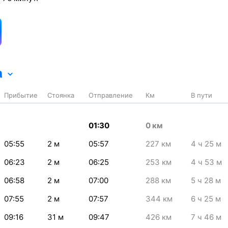
а
Прибытие
Стоянка
Отправление
Км
В пути
01:30
0
км
05:55
2
м
05:57
227
км
4
ч 25
м
06:23
2
м
06:25
253
км
4
ч 53
м
06:58
2
м
07:00
288
км
5
ч 28
м
07:55
2
м
07:57
344
км
6
ч 25
м
09:16
31
м
09:47
426
км
7
ч 46
м