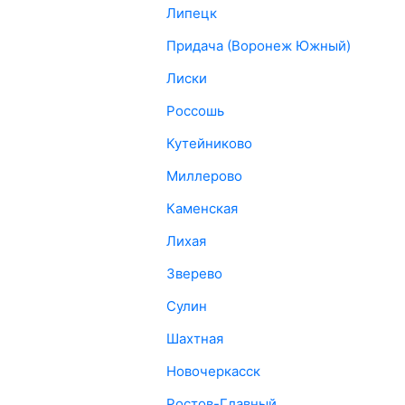
Липецк
Придача (Воронеж Южный)
Лиски
Россошь
Кутейниково
Миллерово
Каменская
Лихая
Зверево
Сулин
Шахтная
Новочеркасск
Ростов-Главный