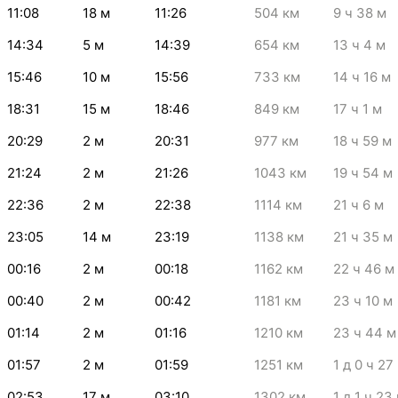
11:08
18
м
11:26
504
км
9
ч 38
м
14:34
5
м
14:39
654
км
13
ч 4
м
15:46
10
м
15:56
733
км
14
ч 16
м
18:31
15
м
18:46
849
км
17
ч 1
м
20:29
2
м
20:31
977
км
18
ч 59
м
21:24
2
м
21:26
1043
км
19
ч 54
м
22:36
2
м
22:38
1114
км
21
ч 6
м
23:05
14
м
23:19
1138
км
21
ч 35
м
00:16
2
м
00:18
1162
км
22
ч 46
м
00:40
2
м
00:42
1181
км
23
ч 10
м
01:14
2
м
01:16
1210
км
23
ч 44
м
01:57
2
м
01:59
1251
км
1
д 0
ч 27
02:53
17
м
03:10
1302
км
1
д 1
ч 23