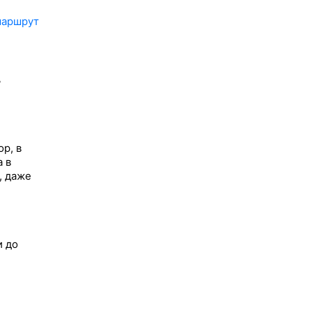
маршрут
ь
р, в
 в
, даже
и до