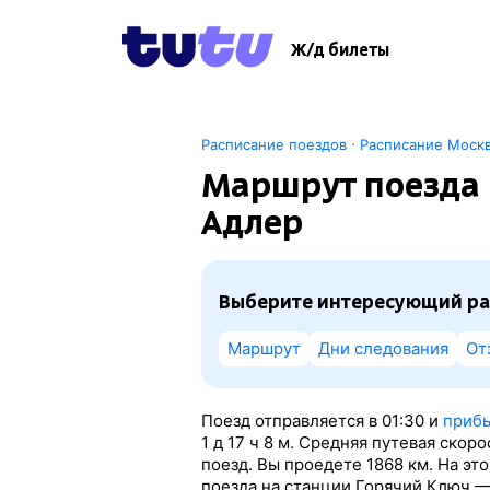
Ж/д билеты
·
Расписание поездов
Расписание Моск
Маршрут поезда 
Адлер
Выберите интересующий ра
Маршрут
Дни следования
От
Поезд отправляется в 01:30 и
прибы
1
д 17
ч 8
м. Средняя путевая скоро
поезд. Вы проедете 1868 км. На э
поезда на станции Горячий Ключ —